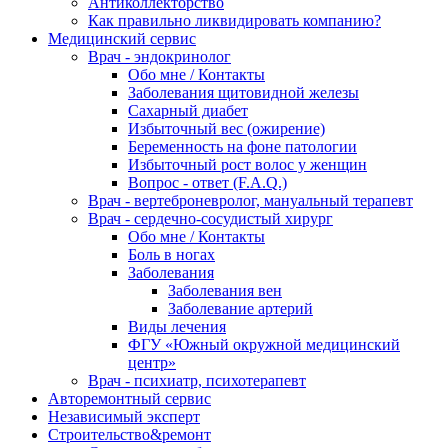
Антиколлекторство
Как правильно ликвидировать компанию?
Медицинский сервис
Врач - эндокринолог
Обо мне / Контакты
Заболевания щитовидной железы
Сахарный диабет
Избыточный вес (ожирение)
Беременность на фоне патологии
Избыточный рост волос у женщин
Вопрос - ответ (F.A.Q.)
Врач - вертеброневролог, мануальный терапевт
Врач - сердечно-сосудистый хирург
Обо мне / Контакты
Боль в ногах
Заболевания
Заболевания вен
Заболевание артерий
Виды лечения
ФГУ «Южный окружной медицинский
центр»
Врач - психиатр, психотерапевт
Авторемонтный сервис
Независимый эксперт
Строительство&ремонт