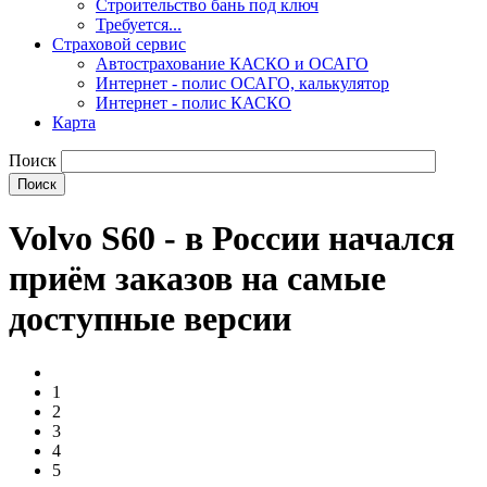
Строительство бань под ключ
Требуется...
Страховой сервис
Автострахование КАСКО и ОСАГО
Интернет - полис ОСАГО, калькулятор
Интернет - полис КАСКО
Карта
Поиск
Volvo S60 - в России начался
приём заказов на самые
доступные версии
1
2
3
4
5