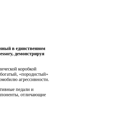
енный в единственном
essory, демонстрируя
нической коробкой
я богатый, «породистый»
томобилю агрессивности.
ртивные педали и
омпоненты, отличающие