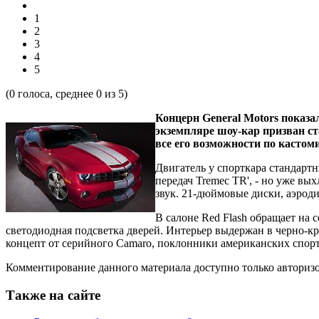
1
2
3
4
5
(
0
голоса, среднее
0
из 5)
Концерн General Motors показа
экземпляре шоу-кар призван ст
все его возможности по кастом
Двигатель у спорткара стандарт
передач Tremec TR', - но уже в
звук. 21-дюймовые диски, аэрод
В салоне Red Flash обращает на
светодиодная подсветка дверей. Интерьер выдержан в черно-к
концепт от серийного Camaro, поклонники американских спортка
Комментирование данного материала доступно только авториз
Также на сайте