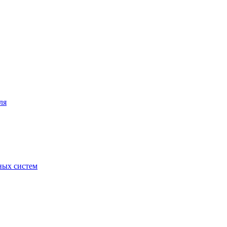
ля
ных систем