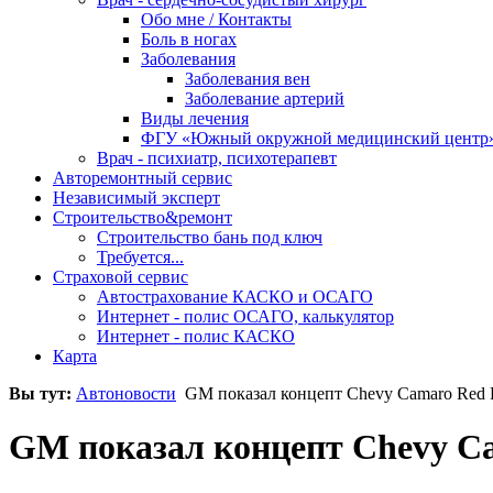
Обо мне / Контакты
Боль в ногах
Заболевания
Заболевания вен
Заболевание артерий
Виды лечения
ФГУ «Южный окружной медицинский центр
Врач - психиатр, психотерапевт
Авторемонтный сервис
Независимый эксперт
Строительство&ремонт
Строительство бань под ключ
Требуется...
Страховой сервис
Автострахование КАСКО и ОСАГО
Интернет - полис ОСАГО, калькулятор
Интернет - полис КАСКО
Карта
Вы тут:
Автоновости
GM показал концепт Chevy Camaro Red 
GM показал концепт Chevy Ca