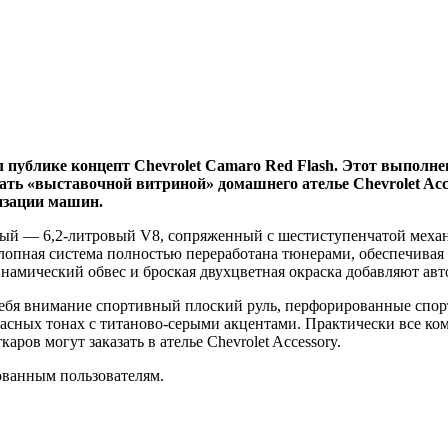
л публике концепт Chevrolet Camaro Red Flash. Этот выполн
ать «выставочной витриной» домашнего ателье Chevrolet Acc
изации машин.
ный — 6,2-литровый V8, сопряженный с шестиступенчатой меха
ыхлопная система полностью переработана тюнерами, обеспечива
инамический обвес и броская двухцветная окраска добавляют ав
 себя внимание спортивный плоский руль, перфорированные спо
расных тонах с титаново-серыми акцентами. Практически все к
ров могут заказать в ателье Chevrolet Accessory.
ованным пользователям.