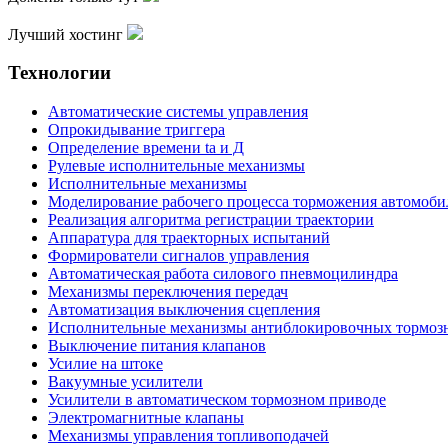
Лучший хостинг
Технологии
Автоматические системы управления
Опрокидывание триггера
Определение времени ta и Д
Рулевые исполнительные механизмы
Исполнительные механизмы
Моделирование рабочего процесса торможения автомоби
Реализация алгоритма регистрации траектории
Аппаратура для траекторных испытаний
Формирователи сигналов управления
Автоматическая работа силового пневмоцилиндра
Механизмы переключения передач
Автоматизация выключения сцепления
Исполнительные механизмы антиблокировочных тормоз
Выключение питания клапанов
Усилие на штоке
Вакуумные усилители
Усилители в автоматическом тормозном приводе
Электромагнитные клапаны
Механизмы управления топливоподачей