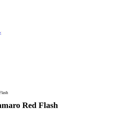
»
Flash
maro Red Flash