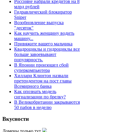
Россияне набрали кредитов на 8
млрд рублей
Гидравлический блокиратор
Sniper
Возобновление выпуска
"десяток"
Как научить женщину водить
машину...
Привяжите вашего мальчика
Квадроциклы и гидроциклы все
больше завоевывают
популярность.
В Японии произошел сбой
суперкомпьютера
Хиллари Клинтон назвали
претендентом на пост главы
Всемирного банка
Как опознать модель
сигнализации по брелку?
В Великобритании закрываются
50 пабов в неделю
Вкусности
Домены только тут