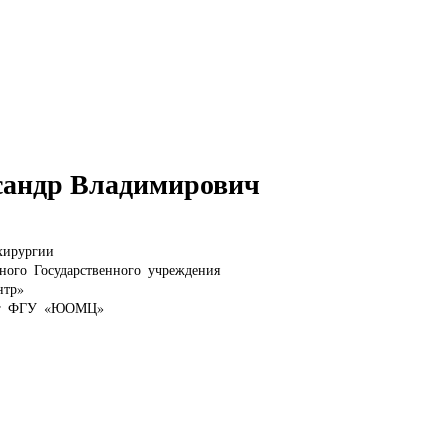
сандр Владимирович
хирургии
ого Государственного учреждения
нтр»
ург ФГУ «ЮОМЦ»