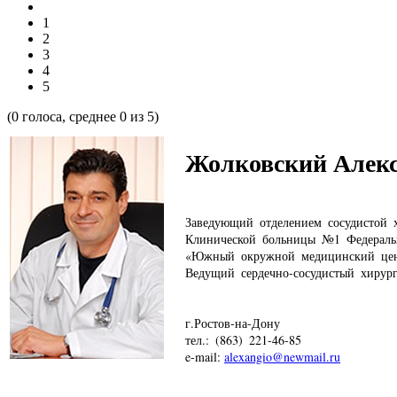
1
2
3
4
5
(
0
голоса, среднее
0
из 5)
Жолковский Алек
Заведующий отделением сосудистой 
Клинической больницы №1 Федеральн
«Южный окружной медицинский це
Ведущий сердечно-сосудистый хир
г.Ростов-на-Дону
тел.: (863) 221-46-85
e-mail:
alexangio@newmail.ru