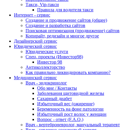
Такси, Vip-такси
Правила для водителя такси
Интернет - сервис
Создание и продвижение сайтов (общее)
Создание и разработка сайтов
Поисковая оптимизация (продвижение) сайтов
Копирайт, редизайн и многое другое
Дизайнерский сервис
Юридический сервис
Юридические услуги
Спец. проекты (Инвестор98)
Инвестор 98
Антиколлекторство
Как правильно ликвидировать компанию?
Медицинский сервис
Врач - эндокринолог
Обо мне / Контакты
Заболевания щитовидной железы
Сахарный диабет
Избыточный вес (ожирение)
Беременность на фоне патологии
Избыточный рост волос у женщин
Вопрос - ответ (F.A.Q.)
Врач - вертеброневролог, мануальный терапевт
Врач - сердечно-сосудистый хирург