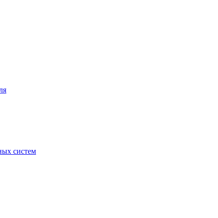
ля
ных систем