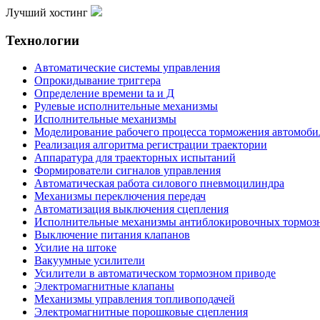
Лучший хостинг
Технологии
Автоматические системы управления
Опрокидывание триггера
Определение времени ta и Д
Рулевые исполнительные механизмы
Исполнительные механизмы
Моделирование рабочего процесса торможения автомоби
Реализация алгоритма регистрации траектории
Аппаратура для траекторных испытаний
Формирователи сигналов управления
Автоматическая работа силового пневмоцилиндра
Механизмы переключения передач
Автоматизация выключения сцепления
Исполнительные механизмы антиблокировочных тормоз
Выключение питания клапанов
Усилие на штоке
Вакуумные усилители
Усилители в автоматическом тормозном приводе
Электромагнитные клапаны
Механизмы управления топливоподачей
Электромагнитные порошковые сцепления