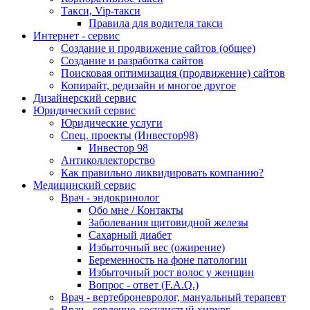
Такси, Vip-такси
Правила для водителя такси
Интернет - сервис
Создание и продвижение сайтов (общее)
Создание и разработка сайтов
Поисковая оптимизация (продвижение) сайтов
Копирайт, редизайн и многое другое
Дизайнерский сервис
Юридический сервис
Юридические услуги
Спец. проекты (Инвестор98)
Инвестор 98
Антиколлекторство
Как правильно ликвидировать компанию?
Медицинский сервис
Врач - эндокринолог
Обо мне / Контакты
Заболевания щитовидной железы
Сахарный диабет
Избыточный вес (ожирение)
Беременность на фоне патологии
Избыточный рост волос у женщин
Вопрос - ответ (F.A.Q.)
Врач - вертеброневролог, мануальный терапевт
Врач - сердечно-сосудистый хирург