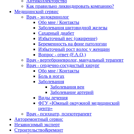
Антиколлекторство
Как правильно ликвидировать компанию?
Медицинский сервис
Врач - эндокринолог
Обо мне / Контакты
Заболевания щитовидной железы
Сахарный диабет
Избыточный вес (ожирение)
Беременность на фоне патологии
Избыточный рост волос у женщин
Вопрос - ответ (F.A.Q.)
Врач - вертеброневролог, мануальный терапевт
Врач - сердечно-сосудистый хирург
Обо мне / Контакты
Боль в ногах
Заболевания
Заболевания вен
Заболевание артерий
Виды лечения
ФГУ «Южный окружной медицинский
центр»
Врач - психиатр, психотерапевт
Авторемонтный сервис
Независимый эксперт
Строительство&ремонт