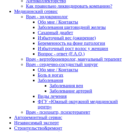
Антиколлекторство
Как правильно ликвидировать компанию?
Медицинский сервис
Врач - эндокринолог
Обо мне / Контакты
Заболевания щитовидной железы
Сахарный диабет
Избыточный вес (ожирение)
Беременность на фоне патологии
Избыточный рост волос у женщин
Вопрос - ответ (F.A.Q.)
Врач - вертеброневролог, мануальный терапевт
Врач - сердечно-сосудистый хирург
Обо мне / Контакты
Боль в ногах
Заболевания
Заболевания вен
Заболевание артерий
Виды лечения
ФГУ «Южный окружной медицинский
центр»
Врач - психиатр, психотерапевт
Авторемонтный сервис
Независимый эксперт
Строительство&ремонт