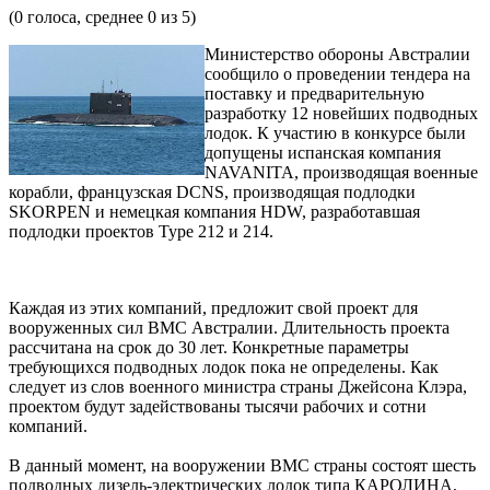
(
0
голоса, среднее
0
из 5)
Министерство обороны Австралии
сообщило о проведении тендера на
поставку и предварительную
разработку 12 новейших подводных
лодок. К участию в конкурсе были
допущены испанская компания
NAVANITA, производящая военные
корабли, французская DCNS, производящая подлодки
SKORPEN и немецкая компания HDW, разработавшая
подлодки проектов Type 212 и 214.
Каждая из этих компаний, предложит свой проект для
вооруженных сил ВМС Австралии. Длительность проекта
рассчитана на срок до 30 лет. Конкретные параметры
требующихся подводных лодок пока не определены. Как
следует из слов военного министра страны Джейсона Клэра,
проектом будут задействованы тысячи рабочих и сотни
компаний.
В данный момент, на вооружении ВМС страны состоят шесть
подводных дизель-электрических лодок типа КАРОЛИНА,