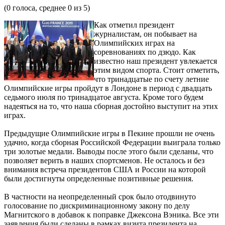
(
0
голоса, среднее
0
из 5)
Как отметил президент
журналистам, он побывает на
Олимпийских играх на
соревнованиях по дзюдо. Как
известно наш президент увлекается
этим видом спорта. Стоит отметить,
что тринадцатые по счету летние
Олимпийские игры пройдут в Лондоне в период с двадцать
седьмого июля по тринадцатое августа. Кроме того будем
надеяться на то, что наша сборная достойно выступит на этих
играх.
Предыдущие Олимпийские игры в Пекине прошли не очень
удачно, когда сборная Российской Федерации выиграла только
три золотые медали. Выводы после этого были сделаны, что
позволяет верить в наших спортсменов. Не осталось и без
внимания встреча президентов США и России на которой
были достигнуты определенные позитивные решения.
В частности на неопределенный срок было отодвинуто
голосование по дискриминационному закону по делу
Магнитского в добавок к поправке Джексона Вэника. Все эти
заявления были сделаны в рамках визита президента на