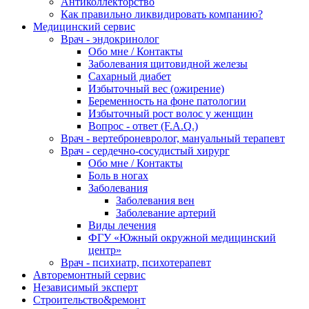
Антиколлекторство
Как правильно ликвидировать компанию?
Медицинский сервис
Врач - эндокринолог
Обо мне / Контакты
Заболевания щитовидной железы
Сахарный диабет
Избыточный вес (ожирение)
Беременность на фоне патологии
Избыточный рост волос у женщин
Вопрос - ответ (F.A.Q.)
Врач - вертеброневролог, мануальный терапевт
Врач - сердечно-сосудистый хирург
Обо мне / Контакты
Боль в ногах
Заболевания
Заболевания вен
Заболевание артерий
Виды лечения
ФГУ «Южный окружной медицинский
центр»
Врач - психиатр, психотерапевт
Авторемонтный сервис
Независимый эксперт
Строительство&ремонт