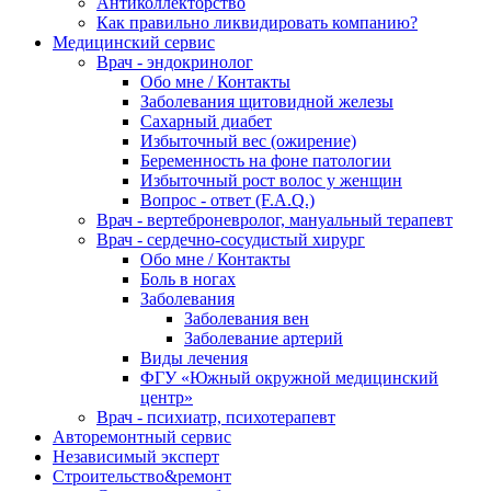
Антиколлекторство
Как правильно ликвидировать компанию?
Медицинский сервис
Врач - эндокринолог
Обо мне / Контакты
Заболевания щитовидной железы
Сахарный диабет
Избыточный вес (ожирение)
Беременность на фоне патологии
Избыточный рост волос у женщин
Вопрос - ответ (F.A.Q.)
Врач - вертеброневролог, мануальный терапевт
Врач - сердечно-сосудистый хирург
Обо мне / Контакты
Боль в ногах
Заболевания
Заболевания вен
Заболевание артерий
Виды лечения
ФГУ «Южный окружной медицинский
центр»
Врач - психиатр, психотерапевт
Авторемонтный сервис
Независимый эксперт
Строительство&ремонт