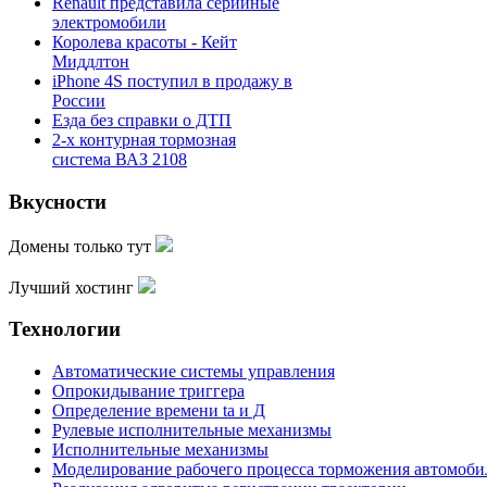
Renault представила серийные
электромобили
Королева красоты - Кейт
Миддлтон
iPhone 4S поступил в продажу в
России
Езда без справки о ДТП
2-х контурная тормозная
система ВАЗ 2108
Вкусности
Домены только тут
Лучший хостинг
Технологии
Автоматические системы управления
Опрокидывание триггера
Определение времени ta и Д
Рулевые исполнительные механизмы
Исполнительные механизмы
Моделирование рабочего процесса торможения автомоби