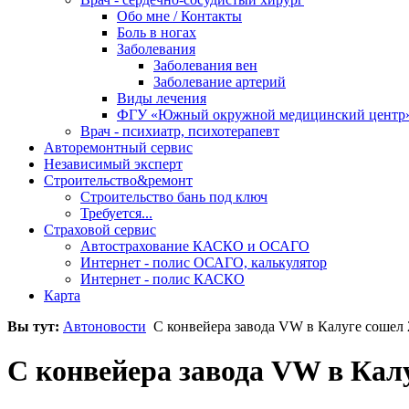
Обо мне / Контакты
Боль в ногах
Заболевания
Заболевания вен
Заболевание артерий
Виды лечения
ФГУ «Южный окружной медицинский центр
Врач - психиатр, психотерапевт
Авторемонтный сервис
Независимый эксперт
Строительство&ремонт
Строительство бань под ключ
Требуется...
Страховой сервис
Автострахование КАСКО и ОСАГО
Интернет - полис ОСАГО, калькулятор
Интернет - полис КАСКО
Карта
Вы тут:
Автоновости
С конвейера завода VW в Калуге сошел
С конвейера завода VW в Кал