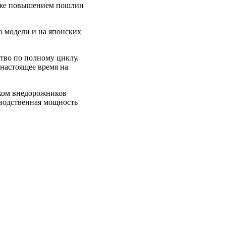
акже повышением пошлин
о модели и на японских
ство по полному циклу.
 настоящее время на
ском внедорожников
изводственная мощность