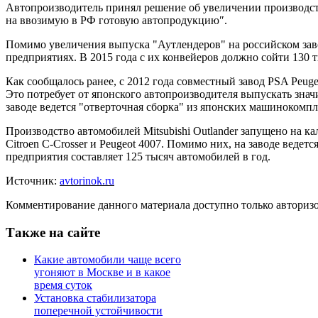
Автопроизводитель принял решение об увеличении производст
на ввозимую в РФ готовую автопродукцию″.
Помимо увеличения выпуска "Аутлендеров" на российском завод
предприятиях. В 2015 года с их конвейеров должно сойти 130 
Как сообщалось ранее, с 2012 года совместный завод PSA Peugeo
Это потребует от японского автопроизводителя выпускать зна
заводе ведется "отверточная сборка" из японских машинокомпл
Производство автомобилей Mitsubishi Outlander запущено на к
Citroen C-Crosser и Peugeot 4007. Помимо них, на заводе ведет
предприятия составляет 125 тысяч автомобилей в год.
Источник:
avtorinok.ru
Комментирование данного материала доступно только авториз
Также на сайте
Какие автомобили чаще всего
угоняют в Москве и в какое
время суток
Установка стабилизатора
поперечной устойчивости