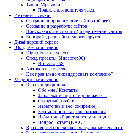
Такси, Vip-такси
Правила для водителя такси
Интернет - сервис
Создание и продвижение сайтов (общее)
Создание и разработка сайтов
Поисковая оптимизация (продвижение) сайтов
Копирайт, редизайн и многое другое
Дизайнерский сервис
Юридический сервис
Юридические услуги
Спец. проекты (Инвестор98)
Инвестор 98
Антиколлекторство
Как правильно ликвидировать компанию?
Медицинский сервис
Врач - эндокринолог
Обо мне / Контакты
Заболевания щитовидной железы
Сахарный диабет
Избыточный вес (ожирение)
Беременность на фоне патологии
Избыточный рост волос у женщин
Вопрос - ответ (F.A.Q.)
Врач - вертеброневролог, мануальный терапевт
Врач - сердечно-сосудистый хирург