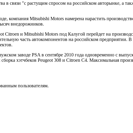
ва в связи "с растущим спросом на российском авторынке, а т
е, компания Mitsubishi Motors намерена нарастить производств
тысяч внедорожников.
t Citroen и Mitsubishi Motors под Калугой перейдет на производ
чительную часть автокомпонентов на российском предприятии. В
ектов.
алужском заводе PSA в сентябре 2010 года одновременно с выпу
ся сборка хэтчбеков Peugeot 308 и Citroen C4. Максимальная про
ованным пользователям.