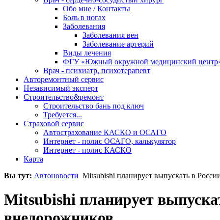
Обо мне / Контакты
Боль в ногах
Заболевания
Заболевания вен
Заболевание артерий
Виды лечения
ФГУ «Южный окружной медицинский центр
Врач - психиатр, психотерапевт
Авторемонтный сервис
Независимый эксперт
Строительство&ремонт
Строительство бань под ключ
Требуется...
Страховой сервис
Автострахование КАСКО и ОСАГО
Интернет - полис ОСАГО, калькулятор
Интернет - полис КАСКО
Карта
Вы тут:
Автоновости
Mitsubishi планирует выпускать в Росси
Mitsubishi планирует выпуска
внедорожников