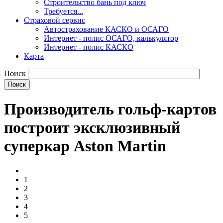
Строительство бань под ключ
Требуется...
Страховой сервис
Автострахование КАСКО и ОСАГО
Интернет - полис ОСАГО, калькулятор
Интернет - полис КАСКО
Карта
Поиск
Производитель гольф-картов
построит эксклюзивный
суперкар Aston Martin
1
2
3
4
5