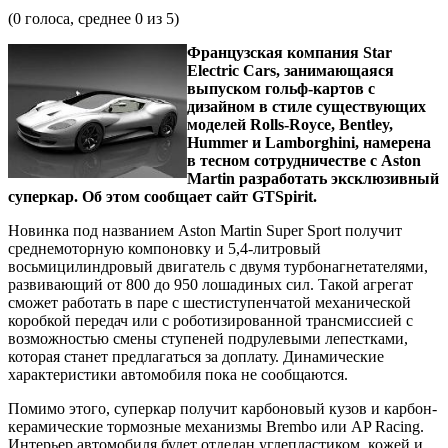
(
0
голоса, среднее
0
из 5)
Французская компания Star
Electric Cars, занимающаяся
выпуском гольф-картов с
дизайном в стиле существующих
моделей Rolls-Royce, Bentley,
Hummer и Lamborghini, намерена
в тесном сотрудничестве с Aston
Martin разработать эксклюзивный
суперкар. Об этом сообщает сайт GTSpirit.
Новинка под названием Aston Martin Super Sport получит
среднемоторную компоновку и 5,4-литровый
восьмицилиндровый двигатель с двумя турбонагнетателями,
развивающий от 800 до 950 лошадиных сил. Такой агрегат
сможет работать в паре с шестиступенчатой механической
коробкой передач или с роботизированной трансмиссией с
возможностью смены ступеней подрулевыми лепестками,
которая станет предлагаться за доплату. Динамические
характеристики автомобиля пока не сообщаются.
Помимо этого, суперкар получит карбоновый кузов и карбон-
керамические тормозные механизмы Brembo или AP Racing.
Интерьер автомобиля будет отделан углепластиком, кожей и