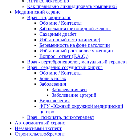
Антиколлекторство
Как правильно ликвидировать компанию?
Медицинский сервис
Врач - эндокринолог
Обо мне / Контакты
Заболевания щитовидной железы
Сахарный диабет
Избыточный вес (ожирение)
Беременность на фоне патологии
Избыточный рост волос у женщин
Вопрос - ответ (F.A.Q.)
Врач - вертеброневролог, мануальный терапевт
Врач - сердечно-сосудистый хирург
Обо мне / Контакты
Боль в ногах
Заболевания
Заболевания вен
Заболевание артерий
Виды лечения
ФГУ «Южный окружной медицинский
центр»
Врач - психиатр, психотерапевт
Авторемонтный сервис
Независимый эксперт
Строительство&ремонт