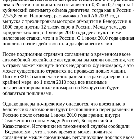
чем в России: пошлина там составляет от 0,35 до 0,7 евро за 1
кубический сантиметр объема двигателя, тогда как в России -
2,5-5,8 евро. Например, растаможка Audi A6 2003 года
выпуска с трехлитровым мотором обходится в Белоруссии в
1800 евро против 12 тысяч евро в России. Между тем, для
юридических лиц с 1 января 2010 года действуют те же
налоговые ставки, что и в России. С 1 июля 2010 года единая
пошлина начнет действовать и для физических лиц.
После подписания странами соглашения о временном ввозе
автомобилей российские автодилеры выразили опасения, что
в страну может хлынуть поток недорогих б/у иномарок, а это
может существенно отразится на продажах новых машин.
Письмо ФТС смогло частично развеять страхи дилеров: по
крайней мере, до 1 июля 2010 года все ввозимые
незарегистрированные иномарки из Белоруссии будут
облагаться пошлинами.
Однако дилеры по-прежнему опасаются, что ввезенные в
Белоруссию автомобили будут беспошлинно переправлены в
Россию после отмены 1 июля 2010 года границ внутри
Таможенного союза между Россией, Белоруссией и
Казахстаном. Источники из таможенной службы сообщили
"Ведомостям", что к тому времени может появится
соглашение между союзниками, регулирующее порядок ввоза