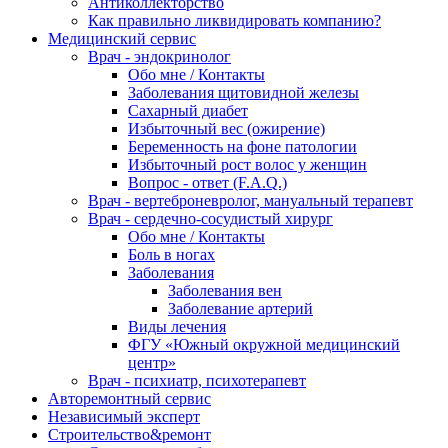
Антиколлекторство
Как правильно ликвидировать компанию?
Медицинский сервис
Врач - эндокринолог
Обо мне / Контакты
Заболевания щитовидной железы
Сахарный диабет
Избыточный вес (ожирение)
Беременность на фоне патологии
Избыточный рост волос у женщин
Вопрос - ответ (F.A.Q.)
Врач - вертеброневролог, мануальный терапевт
Врач - сердечно-сосудистый хирург
Обо мне / Контакты
Боль в ногах
Заболевания
Заболевания вен
Заболевание артерий
Виды лечения
ФГУ «Южный окружной медицинский
центр»
Врач - психиатр, психотерапевт
Авторемонтный сервис
Независимый эксперт
Строительство&ремонт