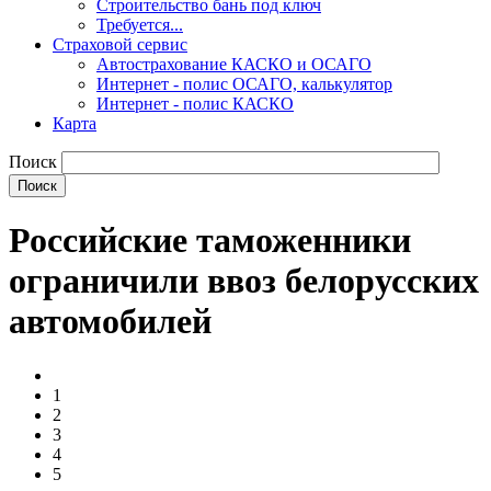
Строительство бань под ключ
Требуется...
Страховой сервис
Автострахование КАСКО и ОСАГО
Интернет - полис ОСАГО, калькулятор
Интернет - полис КАСКО
Карта
Поиск
Российские таможенники
ограничили ввоз белорусских
автомобилей
1
2
3
4
5