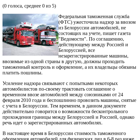
(
0
голоса, среднее
0
из 5)
Федеральная таможенная служба
(ФТС) ужесточила надзор за ввозом
из Белоруссии автомобилей, не
состоящих на учете, пишет газета
"Ведомости". По соглашению,
действующему между Россией и
Белоруссией, все
незарегистрированные машины,
ввозимые из одной страны в другую, должны проходить
таможенный контроль и оформление, а их владельцы обязаны
платить пошлины.
Усиление надзора связывают с попытками некоторых
автомобилистов по-своему трактовать соглашение о
временном ввозе автомобилей между союзниками от 24
февраля 2010 года и беспошлинно провозить машины, снятые
с учета в Белоруссии. Тем временем, в данном документе
действительно говорится о возможности бесконтрольного
прохождения границы между Белоруссией и Россией, однако
речь идет о зарегистрированных автомобилях.
В настоящее время в Белоруссии стоимость таможенного
оформления автомобилей для физических лиц в 6-8 раз ниже,