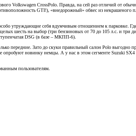
ового Volkswagen CrossPolo. Правда, на сей раз отличий от обычн
ротивоположность GTI!), «внедорожный» обвес из некрашеного п
е особо утруждающие себя вдумчивым отношением к парковке. Где
 целых шесть на выбор (три бензиновых от 70 до 105 л.с. и три д
7-ступенчатая DSG (в базе – МКПП-6).
только передние. Зато до скуки правильный салон Polo выгодно п
е опробуют новинку немцы. А у нас в этом сегменте Suzuki SX4 и
ованным пользователям.