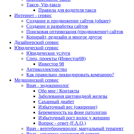
Такси, Vip-такси
Правила для водителя такси
Интернет - сервис
Создание и продвижение сайтов (общее)
Создание и разработка сайтов
Поисковая оптимизация (продвижение) сайтов
Копирайт, редизайн и многое другое
Дизайнерский сервис
Юридический сервис
Юридические услуги
Спец. проекты (Инвестор98)
Инвестор 98
Антиколлекторство
Как правильно ликвидировать компанию?
Медицинский сервис
Врач - эндокринолог
Обо мне / Контакты
Заболевания щитовидной железы
Сахарный диабет
Избыточный вес (ожирение)
Беременность на фоне патологии
Избыточный рост волос у женщин
Вопрос - ответ (F.A.Q.)
Врач - вертеброневролог, мануальный терапевт
Врач - сердечно-сосудистый хирург