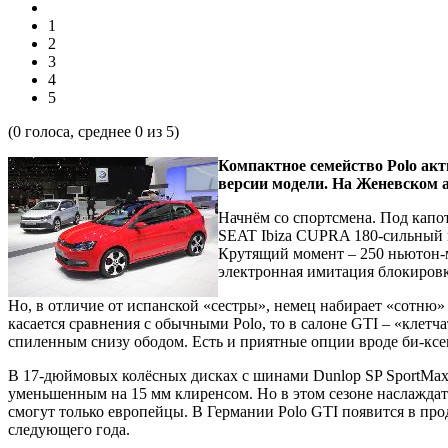
1
2
3
4
5
(
0
голоса, среднее
0
из 5)
Компактное семейство Polo ак
версии модели. На Женевском 
Начнём со спортсмена. Под капо
SEAT Ibiza CUPRA 180-сильный 
Крутящий момент – 250 ньютон-м
электронная имитация блокиров
Но, в отличие от испанской «сестры», немец набирает «сотню» з
касается сравнения с обычными Polo, то в салоне GTI – «клет
спиленным снизу ободом. Есть и приятные опции вроде би-кс
В 17-дюймовых колёсных дисках с шинами Dunlop SP SportMaxx
уменьшенным на 15 мм клиренсом. Но в этом сезоне наслажда
смогут только европейцы. В Германии Polo GTI появится в прод
следующего года.