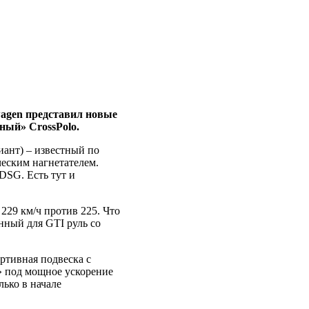
wagen представил новые
ный» CrossPolo.
иант) – известный по
еским нагнетателем.
DSG. Есть тут и
 229 км/ч против 225. Что
нный для GTI руль со
ртивная подвеска с
» под мощное ускорение
лько в начале