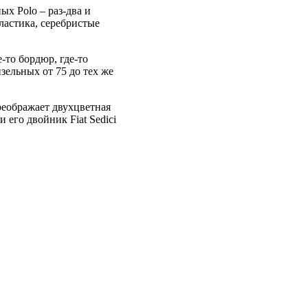
ых Polo – раз-два и
ластика, серебристые
-то бордюр, где-то
изельных от 75 до тех же
реображает двухцветная
 его двойник Fiat Sedici