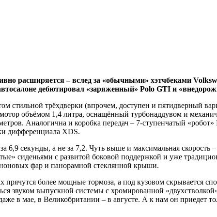
тивно расширяется – вслед за «обычными» хэтчбеками Volks
автосалоне дебютировал «заряженный» Polo GTI и «внедорож
том стильной трёхдверки (впрочем, доступен и пятидверный вар
мотор объёмом 1,4 литра, оснащённый турбонаддувом и механич
етров. Аналогична и коробка передач – 7-ступенчатый «робот» 
ки дифференциала XDS.
а 6,9 секунды, а не за 7,2. Чуть выше и максимальная скорость –
чатые» сиденьями с развитой боковой поддержкой и уже традицио
еноновых фар и панорамной стеклянной крыши.
 прячутся более мощные тормоза, а под кузовом скрывается спо
ться звуком выпускной системы с хромированной «двухстволкой
аже в мае, в Великобритании – в августе. А к нам он приедет то