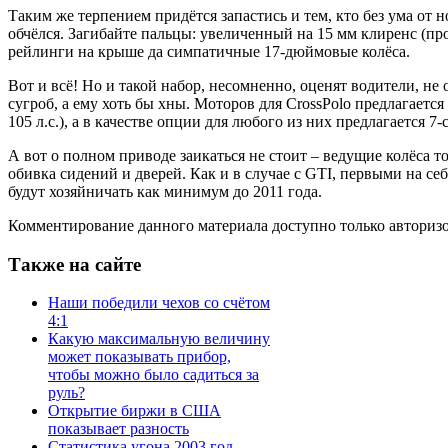
Таким же терпением придётся запастись и тем, кто без ума от н
обчёлся. Загибайте пальцы: увеличенный на 15 мм клиренс (п
рейлинги на крыше да симпатичные 17-дюймовые колёса.
Вот и всё! Но и такой набор, несомненно, оценят водители, н
сугроб, а ему хоть бы хны. Моторов для CrossPolo предлагается
105 л.с.), а в качестве опции для любого из них предлагается 
А вот о полном приводе заикаться не стоит – ведущие колёса 
обивка сидений и дверей. Как и в случае с GTI, первыми на себ
будут хозяйничать как минимум до 2011 года.
Комментирование данного материала доступно только авториз
Также на сайте
Наши победили чехов со счётом
4:1
Какую максимальную величину
может показывать прибор,
чтобы можно было садиться за
руль?
Открытие биржи в США
показывает разность
Статистика угона 2003 год.