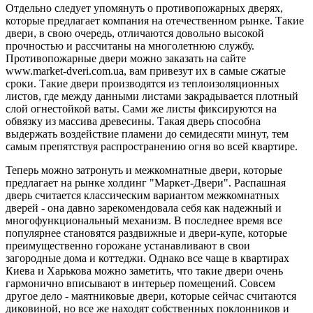
Отдельно следует упомянуть о противопожарных дверях,
которые предлагает компания на отечественном рынке. Такие
двери, в свою очередь, отличаются довольно высокой
прочностью и рассчитаны на многолетнюю службу.
Противопожарные двери можно заказать на сайте
www.market-dveri.com.ua, вам привезут их в самые сжатые
сроки. Такие двери производятся из теплоизоляционных
листов, где между данными листами закрадывается плотный
слой огнестойкой ваты. Сами же листы фиксируются на
обвязку из массива древесины. Такая дверь способна
выдержать воздействие пламени до семидесяти минут, тем
самым препятствуя распространению огня во всей квартире.
Теперь можно затронуть и межкомнатные двери, которые
предлагает на рынке холдинг "Маркет-Двери". Распашная
дверь считается классическим вариантом межкомнатных
дверей - она давно зарекомендовала себя как надежный и
многофункциональный механизм. В последнее время все
популярнее становятся раздвижные и двери-купе, которые
преимущественно горожане устанавливают в свои
загородные дома и коттеджи. Однако все чаще в квартирах
Киева и Харькова можно заметить, что такие двери очень
гармонично вписывают в интерьер помещений. Совсем
другое дело - маятниковые двери, которые сейчас считаются
диковиной, но все же находят собственных поклонников и