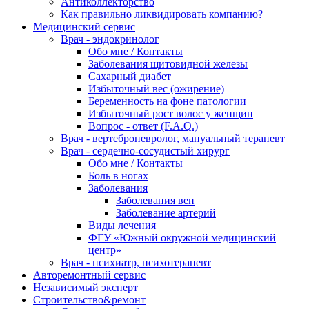
Антиколлекторство
Как правильно ликвидировать компанию?
Медицинский сервис
Врач - эндокринолог
Обо мне / Контакты
Заболевания щитовидной железы
Сахарный диабет
Избыточный вес (ожирение)
Беременность на фоне патологии
Избыточный рост волос у женщин
Вопрос - ответ (F.A.Q.)
Врач - вертеброневролог, мануальный терапевт
Врач - сердечно-сосудистый хирург
Обо мне / Контакты
Боль в ногах
Заболевания
Заболевания вен
Заболевание артерий
Виды лечения
ФГУ «Южный окружной медицинский
центр»
Врач - психиатр, психотерапевт
Авторемонтный сервис
Независимый эксперт
Строительство&ремонт