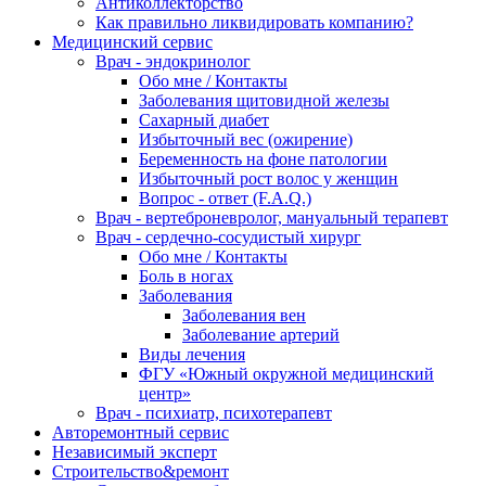
Антиколлекторство
Как правильно ликвидировать компанию?
Медицинский сервис
Врач - эндокринолог
Обо мне / Контакты
Заболевания щитовидной железы
Сахарный диабет
Избыточный вес (ожирение)
Беременность на фоне патологии
Избыточный рост волос у женщин
Вопрос - ответ (F.A.Q.)
Врач - вертеброневролог, мануальный терапевт
Врач - сердечно-сосудистый хирург
Обо мне / Контакты
Боль в ногах
Заболевания
Заболевания вен
Заболевание артерий
Виды лечения
ФГУ «Южный окружной медицинский
центр»
Врач - психиатр, психотерапевт
Авторемонтный сервис
Независимый эксперт
Строительство&ремонт