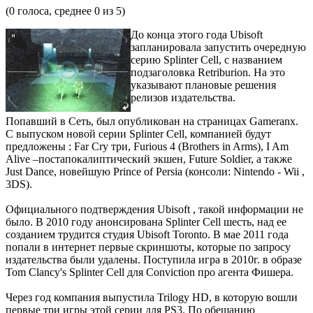
(
0
голоса, среднее
0
из 5)
До конца этого года Ubisoft
запланировала запустить очередную
серию Splinter Cell, с названием
подзаголовка Retriburion. На это
указывают плановые решения
релизов издательства.
Попавший в Сеть, был опубликован на страницах Gameranx.
С выпуском новой серии Splinter Cell, компанией будут
предложены : Far Cry три, Furious 4 (Brothers in Arms), I Am
Alive –постапокалиптический экшен, Future Soldier, а также
Just Dance, новейшую Prince of Persia (консоли: Nintendo - Wii ,
3DS).
Официального подтверждения Ubisoft , такой информации не
было. В 2010 году анонсирована Splinter Cell шесть, над ее
созданием трудится студия Ubisoft Toronto. В мае 2011 года
попали в интернет первые скриншоты, которые по запросу
издательства были удалены. Поступила игра в 2010г. в образе
Tom Clancy's Splinter Cell для Conviction про агента Фишера.
Через год компания выпустила Trilogy HD, в которую вошли
первые три игры этой серии для PS3. По обещанию