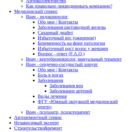
Антиколлекторство
Как правильно ликвидировать компанию?
Медицинский сервис
Врач - эндокринолог
Обо мне / Контакты
Заболевания щитовидной железы
Сахарный диабет
Избыточный вес (ожирение)
Беременность на фоне патологии
Избыточный рост волос у женщин
Вопрос - ответ (F.A.Q.)
Врач - вертеброневролог, мануальный терапевт
Врач - сердечно-сосудистый хирург
Обо мне / Контакты
Боль в ногах
Заболевания
Заболевания вен
Заболевание артерий
Виды лечения
ФГУ «Южный окружной медицинский
центр»
Врач - психиатр, психотерапевт
Авторемонтный сервис
Независимый эксперт
Строительство&ремонт