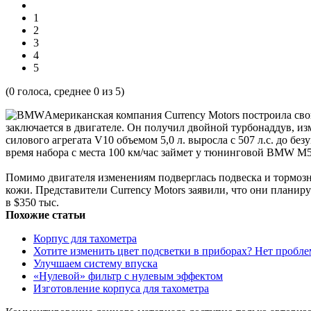
1
2
3
4
5
(
0
голоса, среднее
0
из 5)
Американская компания Currency Motors построила св
заключается в двигателе. Он получил двойной турбонаддув, из
силового агрегата V10 объемом 5,0 л. выросла с 507 л.с. до бе
время набора с места 100 км/час займет у тюнинговой BMW M5 
Помимо двигателя изменениям подверглась подвеска и тормозн
кожи. Представители Currency Motors заявили, что они плани
в $350 тыс.
Похожие статьи
Корпус для тахометра
Хотите изменить цвет подсветки в приборах? Нет пробле
Улучшаем систему впуска
«Нулевой» фильтр с нулевым эффектом
Изготовление корпуса для тахометра