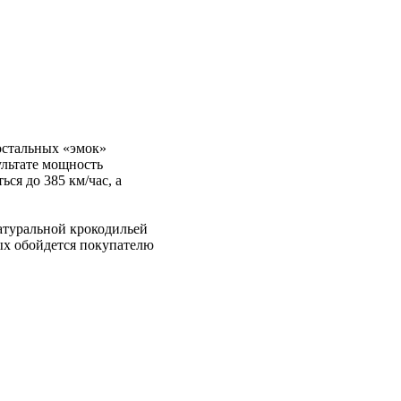
остальных «эмок»
ультате мощность
ся до 385 км/час, а
атуральной крокодильей
ых обойдется покупателю