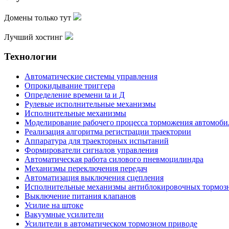
Домены только тут
Лучший хостинг
Технологии
Автоматические системы управления
Опрокидывание триггера
Определение времени ta и Д
Рулевые исполнительные механизмы
Исполнительные механизмы
Моделирование рабочего процесса торможения автомоби
Реализация алгоритма регистрации траектории
Аппаратура для траекторных испытаний
Формирователи сигналов управления
Автоматическая работа силового пневмоцилиндра
Механизмы переключения передач
Автоматизация выключения сцепления
Исполнительные механизмы антиблокировочных тормоз
Выключение питания клапанов
Усилие на штоке
Вакуумные усилители
Усилители в автоматическом тормозном приводе