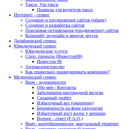
Такси, Vip-такси
Правила для водителя такси
Интернет - сервис
Создание и продвижение сайтов (общее)
Создание и разработка сайтов
Поисковая оптимизация (продвижение) сайтов
Копирайт, редизайн и многое другое
Дизайнерский сервис
Юридический сервис
Юридические услуги
Спец. проекты (Инвестор98)
Инвестор 98
Антиколлекторство
Как правильно ликвидировать компанию?
Медицинский сервис
Врач - эндокринолог
Обо мне / Контакты
Заболевания щитовидной железы
Сахарный диабет
Избыточный вес (ожирение)
Беременность на фоне патологии
Избыточный рост волос у женщин
Вопрос - ответ (F.A.Q.)
Врач - вертеброневролог, мануальный терапевт
Врач - сердечно-сосудистый хирург