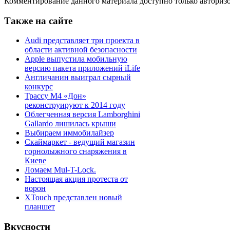
Комментирование данного материала доступно только авториз
Также на сайте
Audi представляет три проекта в
области активной безопасности
Apple выпустила мобильную
версию пакета приложений iLife
Англичанин выиграл сырный
конкурс
Трассу М4 «Дон»
реконструируют к 2014 году
Облегченная версия Lamborghini
Gallardo лишилась крыши
Выбираем иммобилайзер
Скаймаркет - ведущий магазин
горнолыжного снаряжения в
Киеве
Ломаем Mul-T-Lock.
Настоящая акция протеста от
ворон
XTouch представлен новый
планшет
Вкусности