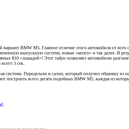
ой вариант BMW M5. Главное отличие этого автомобиля от всех 
мененную выпускную систему, новые «мозги» и так далее. В рез
зумных 810 «лошадей»! Этот табун позволяет автомобилю разгонять
всего 3 сек.
ая система. Переделали и салон, который получил обшивку из н
руют построить всего десять подобных BMW M5, каждая из котор
м!