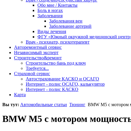
Обо мне / Контакты
Боль в ногах
Заболевания
Заболевания вен
Заболевание артерий
Виды лечения
ФГУ «Южный окружной медицинский центр
Врач - психиатр, психотерапевт
Авторемонтный сервис
Независимый эксперт
Строительство&ремонт
Строительство бань под ключ
Требуется...
Страховой сервис
Автострахование КАСКО и ОСАГО
Интернет - полис ОСАГО, калькулятор
Интернет - полис КАСКО
Карта
Вы тут:
Автомобильные статьи
Тюнинг
BMW М5 с мотором м
BMW М5 с мотором мощностью