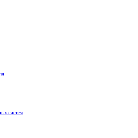
ля
ных систем