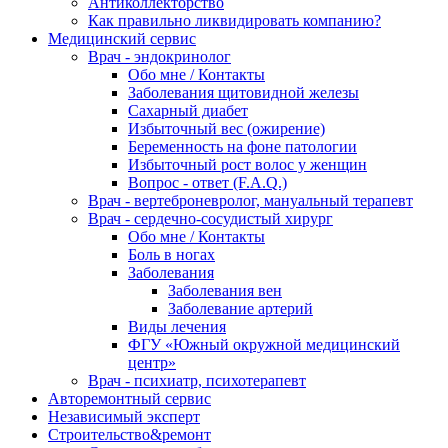
Антиколлекторство
Как правильно ликвидировать компанию?
Медицинский сервис
Врач - эндокринолог
Обо мне / Контакты
Заболевания щитовидной железы
Сахарный диабет
Избыточный вес (ожирение)
Беременность на фоне патологии
Избыточный рост волос у женщин
Вопрос - ответ (F.A.Q.)
Врач - вертеброневролог, мануальный терапевт
Врач - сердечно-сосудистый хирург
Обо мне / Контакты
Боль в ногах
Заболевания
Заболевания вен
Заболевание артерий
Виды лечения
ФГУ «Южный окружной медицинский
центр»
Врач - психиатр, психотерапевт
Авторемонтный сервис
Независимый эксперт
Строительство&ремонт