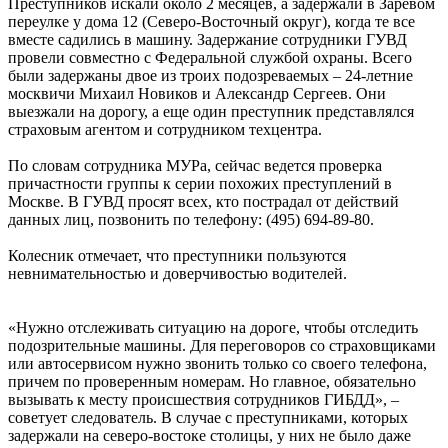
Преступников искали около 2 месяцев, а задержали в Заревом
переулке у дома 12 (Северо-Восточный округ), когда те все
вместе садились в машину. Задержание сотрудники ГУВД
провели совместно с Федеральной службой охраны. Всего
были задержаны двое из троих подозреваемых – 24-летние
москвичи Михаил Новиков и Александр Сергеев. Они
выезжали на дорогу, а еще один преступник представлялся
страховым агентом и сотрудником техцентра.
По словам сотрудника МУРа, сейчас ведется проверка
причастности группы к серии похожих преступлений в
Москве. В ГУВД просят всех, кто пострадал от действий
данных лиц, позвонить по телефону: (495) 694-89-80.
Колесник отмечает, что преступники пользуются
невнимательностью и доверчивостью водителей.
«Нужно отслеживать ситуацию на дороге, чтобы отследить
подозрительные машины. Для переговоров со страховщиками
или автосервисом нужно звонить только со своего телефона,
причем по проверенным номерам. Но главное, обязательно
вызывать к месту происшествия сотрудников ГИБДД», –
советует следователь. В случае с преступниками, которых
задержали на северо-востоке столицы, у них не было даже