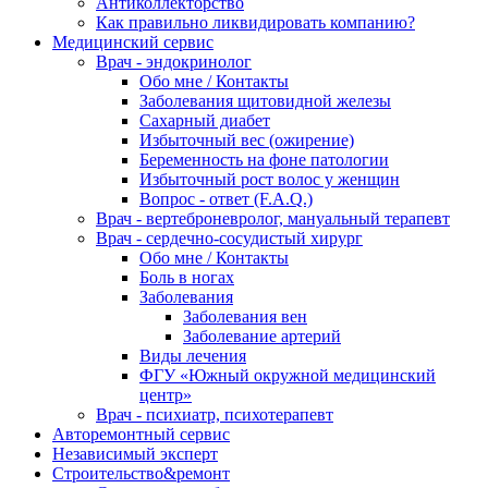
Антиколлекторство
Как правильно ликвидировать компанию?
Медицинский сервис
Врач - эндокринолог
Обо мне / Контакты
Заболевания щитовидной железы
Сахарный диабет
Избыточный вес (ожирение)
Беременность на фоне патологии
Избыточный рост волос у женщин
Вопрос - ответ (F.A.Q.)
Врач - вертеброневролог, мануальный терапевт
Врач - сердечно-сосудистый хирург
Обо мне / Контакты
Боль в ногах
Заболевания
Заболевания вен
Заболевание артерий
Виды лечения
ФГУ «Южный окружной медицинский
центр»
Врач - психиатр, психотерапевт
Авторемонтный сервис
Независимый эксперт
Строительство&ремонт