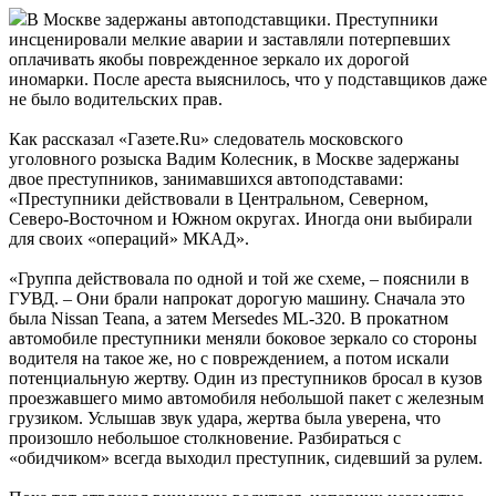
В Москве задержаны автоподставщики. Преступники
инсценировали мелкие аварии и заставляли потерпевших
оплачивать якобы поврежденное зеркало их дорогой
иномарки. После ареста выяснилось, что у подставщиков даже
не было водительских прав.
Как рассказал «Газете.Ru» следователь московского
уголовного розыска Вадим Колесник, в Москве задержаны
двое преступников, занимавшихся автоподставами:
«Преступники действовали в Центральном, Северном,
Северо-Восточном и Южном округах. Иногда они выбирали
для своих «операций» МКАД».
«Группа действовала по одной и той же схеме, – пояснили в
ГУВД. – Они брали напрокат дорогую машину. Сначала это
была Nissan Teana, а затем Mersedes ML-320. В прокатном
автомобиле преступники меняли боковое зеркало со стороны
водителя на такое же, но с повреждением, а потом искали
потенциальную жертву. Один из преступников бросал в кузов
проезжавшего мимо автомобиля небольшой пакет с железным
грузиком. Услышав звук удара, жертва была уверена, что
произошло небольшое столкновение. Разбираться с
«обидчиком» всегда выходил преступник, сидевший за рулем.