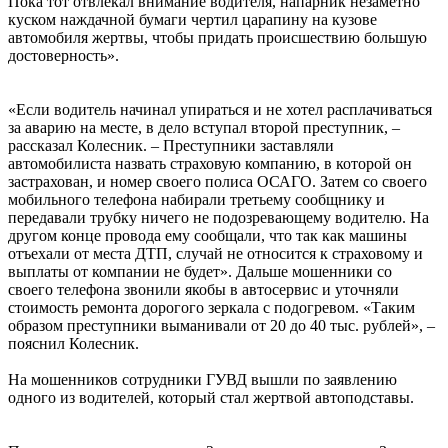
Пока тот отвлекал внимание водителя, напарник незаметно
куском наждачной бумаги чертил царапину на кузове
автомобиля жертвы, чтобы придать происшествию большую
достоверность».
«Если водитель начинал упираться и не хотел расплачиваться
за аварию на месте, в дело вступал второй преступник, –
рассказал Колесник. – Преступники заставляли
автомобилиста назвать страховую компанию, в которой он
застрахован, и номер своего полиса ОСАГО. Затем со своего
мобильного телефона набирали третьему сообщнику и
передавали трубку ничего не подозревающему водителю. На
другом конце провода ему сообщали, что так как машины
отъехали от места ДТП, случай не относится к страховому и
выплаты от компании не будет». Дальше мошенники со
своего телефона звонили якобы в автосервис и уточняли
стоимость ремонта дорогого зеркала с подогревом. «Таким
образом преступники выманивали от 20 до 40 тыс. рублей», –
пояснил Колесник.
На мошенников сотрудники ГУВД вышли по заявлению
одного из водителей, который стал жертвой автоподставы.