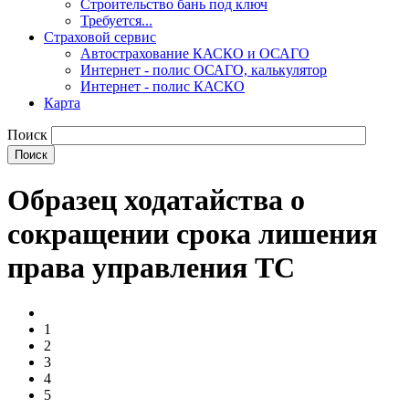
Строительство бань под ключ
Требуется...
Страховой сервис
Автострахование КАСКО и ОСАГО
Интернет - полис ОСАГО, калькулятор
Интернет - полис КАСКО
Карта
Поиск
Образец ходатайства о
сокращении срока лишения
права управления ТС
1
2
3
4
5