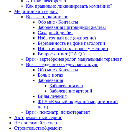
Антиколлекторство
Как правильно ликвидировать компанию?
Медицинский сервис
Врач - эндокринолог
Обо мне / Контакты
Заболевания щитовидной железы
Сахарный диабет
Избыточный вес (ожирение)
Беременность на фоне патологии
Избыточный рост волос у женщин
Вопрос - ответ (F.A.Q.)
Врач - вертеброневролог, мануальный терапевт
Врач - сердечно-сосудистый хирург
Обо мне / Контакты
Боль в ногах
Заболевания
Заболевания вен
Заболевание артерий
Виды лечения
ФГУ «Южный окружной медицинский
центр»
Врач - психиатр, психотерапевт
Авторемонтный сервис
Независимый эксперт
Строительство&ремонт