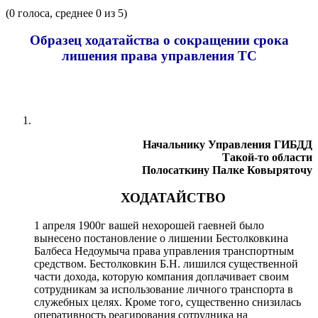
(
0
голоса, среднее
0
из 5)
Образец ходатайства о сокращении срока
лишения права управления ТС
Начальнику Управления ГИБДД
Такой-то области
Полосаткину Палке Ковыряточу
ХОДАТАЙСТВО
1 апреля 1900г вашей нехорошей гаевней было
вынесено постановление о лишении Бестолковкина
Балбеса Недоумыча права управления транспортным
средством. Бестолковкин Б.Н. лишился существенной
части дохода, которую компания доплачивает своим
сотрудникам за использование личного транспорта в
служебных целях. Кроме того, существенно снизилась
оперативность реагирования сотрудника на