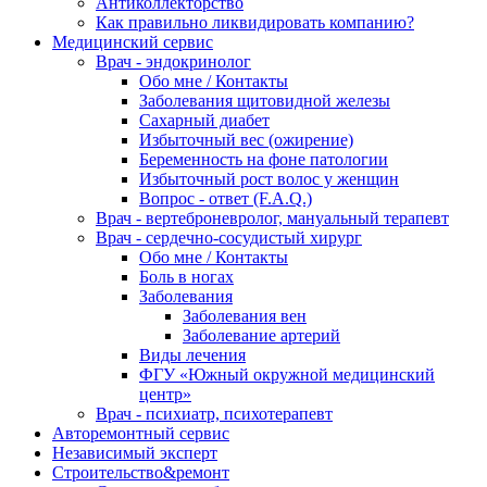
Антиколлекторство
Как правильно ликвидировать компанию?
Медицинский сервис
Врач - эндокринолог
Обо мне / Контакты
Заболевания щитовидной железы
Сахарный диабет
Избыточный вес (ожирение)
Беременность на фоне патологии
Избыточный рост волос у женщин
Вопрос - ответ (F.A.Q.)
Врач - вертеброневролог, мануальный терапевт
Врач - сердечно-сосудистый хирург
Обо мне / Контакты
Боль в ногах
Заболевания
Заболевания вен
Заболевание артерий
Виды лечения
ФГУ «Южный окружной медицинский
центр»
Врач - психиатр, психотерапевт
Авторемонтный сервис
Независимый эксперт
Строительство&ремонт