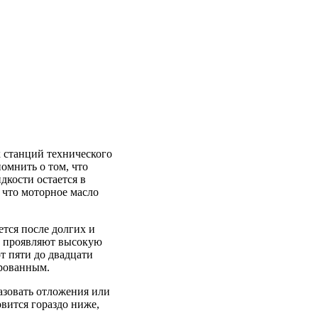
х станций технического
омнить о том, что
кости остается в
 что моторное масло
тся после долгих и
а проявляют высокую
т пяти до двадцати
ированным.
азовать отложения или
овится гораздо ниже,