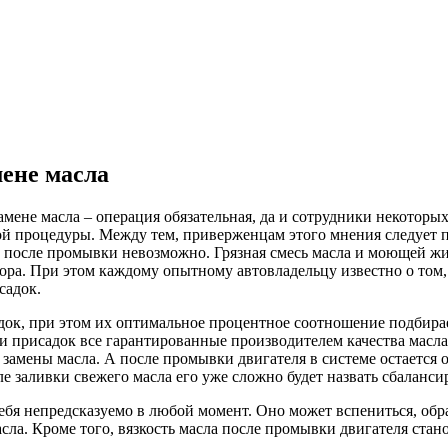
ене масла
мене масла – операция обязательная, да и сотрудники некоторы
й процедуры. Между тем, приверженцам этого мнения следует п
 после промывки невозможно. Грязная смесь масла и моющей жид
ора. При этом каждому опытному автовладельцу известно о том,
садок.
док, при этом их оптимальное процентное соотношение подбирае
ти присадок все гарантированные производителем качества масл
 замены масла. А после промывки двигателя в системе остается о
е заливки свежего масла его уже сложно будет назвать сбаланс
себя непредсказуемо в любой момент. Оно может вспениться, обр
сла. Кроме того, вязкость масла после промывки двигателя стан