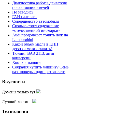
Диагностика работы двигателя
по состоянию свечей
Не заводись
ГАИ наливает
Совершенство автомобиля
Сколько стоит содержание
«отечественной иномарки»
Audi продолжает точить нож на
Lamborghini
Какой объем масла в КПП
десятки можно залить?
Тюнинг ВАЗ-2113: дитя
конверсии
Хомяк в машине
Собрался купить машину? Семь
раз проверь - один раз заплати
Вкусности
Домены только тут
Лучший хостинг
Технологии