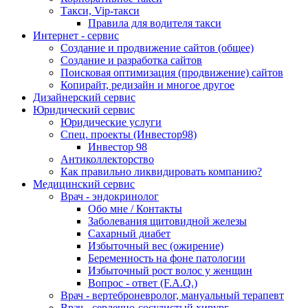
Такси, Vip-такси
Правила для водителя такси
Интернет - сервис
Создание и продвижение сайтов (общее)
Создание и разработка сайтов
Поисковая оптимизация (продвижение) сайтов
Копирайт, редизайн и многое другое
Дизайнерский сервис
Юридический сервис
Юридические услуги
Спец. проекты (Инвестор98)
Инвестор 98
Антиколлекторство
Как правильно ликвидировать компанию?
Медицинский сервис
Врач - эндокринолог
Обо мне / Контакты
Заболевания щитовидной железы
Сахарный диабет
Избыточный вес (ожирение)
Беременность на фоне патологии
Избыточный рост волос у женщин
Вопрос - ответ (F.A.Q.)
Врач - вертеброневролог, мануальный терапевт
Врач - сердечно-сосудистый хирург