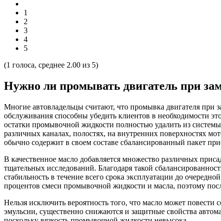
1
2
3
4
5
(
1
голоса, среднее
2.00
из 5)
Нужно ли промывать двигатель при зам
Многие автовладельцы считают, что промывка двигателя при за
обслуживания способны убедить клиентов в необходимости это
остатки промывочной жидкости полностью удалить из системы
различных каналах, полостях, на внутренних поверхностях мот
обычно содержит в своем составе сбалансированный пакет при
В качественное масло добавляется множество различных приса
тщательных исследований. Благодаря такой сбалансированнос
стабильность в течение всего срока эксплуатации до очередной
процентов смеси промывочной жидкости и масла, поэтому посл
Нельзя исключить вероятность того, что масло может повести 
эмульсии, существенно снижаются и защитные свойства
автома
поскольку вязкость промывочной жидкости невысока.