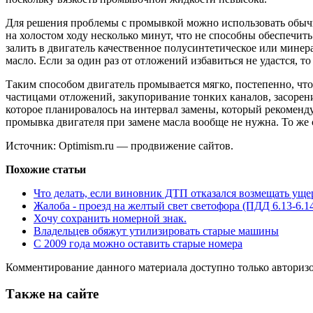
Для решения проблемы с промывкой можно использовать обычно
на холостом ходу несколько минут, что не способны обеспечит
залить в двигатель качественное полусинтетическое или минера
масло. Если за один раз от отложений избавиться не удастся, 
Таким способом двигатель промывается мягко, постепенно, чт
частицами отложений, закупоривание тонких каналов, засорени
которое планировалось на интервал замены, который рекоменду
промывка двигателя при замене масла вообще не нужна. То же с
Источник: Optimism.ru —
продвижение сайтов.
Похожие статьи
Что делать, если виновник ДТП отказался возмещать уще
Жалоба - проезд на желтый свет светофора (ПДД 6.13-6.1
Хочу сохранить номерной знак.
Владельцев обяжут утилизировать старые машины
С 2009 года можно оставить старые номера
Комментирование данного материала доступно только авториз
Также на сайте