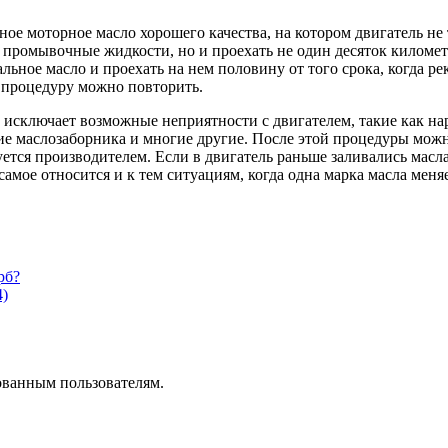
е моторное масло хорошего качества, на котором двигатель не 
ь промывочные жидкости, но и проехать не один десяток киломе
льное масло и проехать на нем половину от того срока, когда р
то процедуру можно повторить.
о исключает возможные неприятности с двигателем, такие как н
е маслозаборника и многие другие. После этой процедуры можно
ется производителем. Если в двигатель раньше заливались масл
амое относится и к тем ситуациям, когда одна марка масла меня
рб?
4)
ованным пользователям.