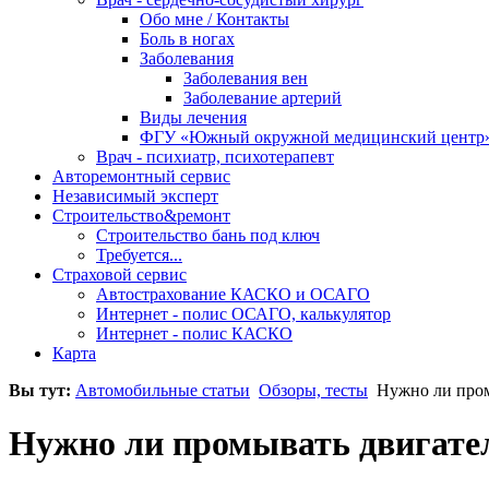
Обо мне / Контакты
Боль в ногах
Заболевания
Заболевания вен
Заболевание артерий
Виды лечения
ФГУ «Южный окружной медицинский центр
Врач - психиатр, психотерапевт
Авторемонтный сервис
Независимый эксперт
Строительство&ремонт
Строительство бань под ключ
Требуется...
Страховой сервис
Автострахование КАСКО и ОСАГО
Интернет - полис ОСАГО, калькулятор
Интернет - полис КАСКО
Карта
Вы тут:
Автомобильные статьи
Обзоры, тесты
Нужно ли пром
Нужно ли промывать двигател