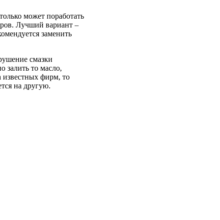
только может поработать
тров. Лучший вариант –
екомендуется заменить
арушение смазки
 залить то масло,
а известных фирм, то
ется на другую.