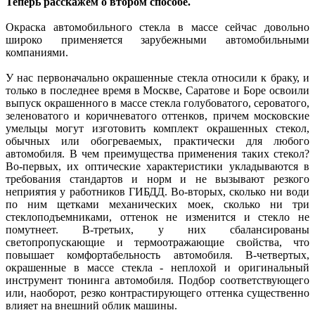
Теперь расскажем о втором способе.
Окраска автомобильного стекла в массе сейчас довольно
широко применяется зарубежными автомобильными
компаниями.
У нас первоначально окрашенные стекла относили к браку, и
только в последнее время в Москве, Саратове и Боре освоили
выпуск окрашенного в массе стекла голубоватого, сероватого,
зеленоватого и коричневатого оттенков, причем московские
умельцы могут изготовить комплект окрашенных стекол,
обычных или обогреваемых, практически для любого
автомобиля. В чем преимущества применения таких стекол?
Во-первых, их оптические характеристики укладываются в
требования стандартов и норм и не вызывают резкого
неприятия у работников ГИБДД. Во-вторых, сколько ни води
по ним щетками механических моек, сколько ни три
стеклоподъемниками, оттенок не изменится и стекло не
помутнеет. В-третьих, у них сбалансированы
светопропускающие и термоотражающие свойства, что
повышает комфортабельность автомобиля. В-четвертых,
окрашенные в массе стекла - неплохой и оригинальный
инструмент тюнинга автомобиля. Подбор соответствующего
или, наоборот, резко контрастирующего оттенка существенно
влияет на внешний облик машины.