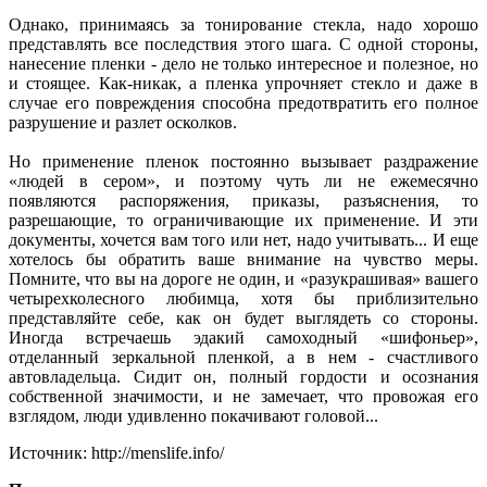
Однако, принимаясь за тонирование стекла, надо хорошо
представлять все последствия этого шага. С одной стороны,
нанесение пленки - дело не только интересное и полезное, но
и стоящее. Как-никак, а пленка упрочняет стекло и даже в
случае его повреждения способна предотвратить его полное
разрушение и разлет осколков.
Но применение пленок постоянно вызывает раздражение
«людей в сером», и поэтому чуть ли не ежемесячно
появляются распоряжения, приказы, разъяснения, то
разрешающие, то ограничивающие их применение. И эти
документы, хочется вам того или нет, надо учитывать... И еще
хотелось бы обратить ваше внимание на чувство меры.
Помните, что вы на дороге не один, и «разукрашивая» вашего
четырехколесного любимца, хотя бы приблизительно
представляйте себе, как он будет выглядеть со стороны.
Иногда встречаешь эдакий самоходный «шифоньер»,
отделанный зеркальной пленкой, а в нем - счастливого
автовладельца. Сидит он, полный гордости и осознания
собственной значимости, и не замечает, что провожая его
взглядом, люди удивленно покачивают головой...
Источник: http://menslife.info/