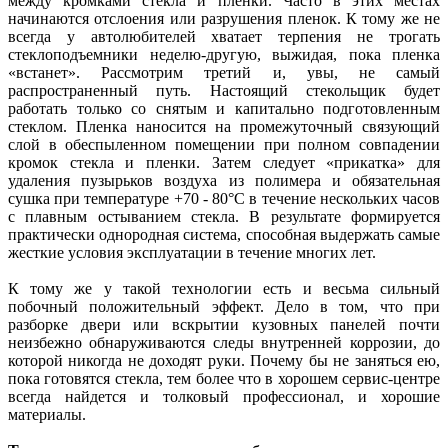
между кромками стекла и пленки. Часто в этих местах
начинаются отслоения или разрушения пленок. К тому же не
всегда у автолюбителей хватает терпения не трогать
стеклоподъемники неделю-другую, выжидая, пока пленка
«встанет». Рассмотрим третий и, увы, не самый
распространенный путь. Настоящий стекольщик будет
работать только со снятым и капитально подготовленным
стеклом. Пленка наносится на промежуточный связующий
слой в обеспыленном помещении при полном совпадении
кромок стекла и пленки. Затем следует «прикатка» для
удаления пузырьков воздуха из полимера и обязательная
сушка при температуре +70 - 80°С в течение нескольких часов
с плавным остыванием стекла. В результате формируется
практически однородная система, способная выдержать самые
жесткие условия эксплуатации в течение многих лет.
К тому же у такой технологии есть и весьма сильный
побочный положительный эффект. Дело в том, что при
разборке двери или вскрытии кузовных панелей почти
неизбежно обнаруживаются следы внутренней коррозии, до
которой никогда не доходят руки. Почему бы не заняться ею,
пока готовятся стекла, тем более что в хорошем сервис-центре
всегда найдется и толковый профессионал, и хорошие
материалы.