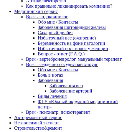
Антиколлекторство
Как правильно ликвидировать компанию?
Медицинский сервис
Врач - эндокринолог
Обо мне / Контакты
Заболевания щитовидной железы
Сахарный диабет
Избыточный вес (ожирение)
Беременность на фоне патологии
Избыточный рост волос у женщин
Вопрос - ответ (F.A.Q.)
Врач - вертеброневролог, мануальный терапевт
Врач - сердечно-сосудистый хирург
Обо мне / Контакты
Боль в ногах
Заболевания
Заболевания вен
Заболевание артерий
Виды лечения
ФГУ «Южный окружной медицинский
центр»
Врач - психиатр, психотерапевт
Авторемонтный сервис
Независимый эксперт
Строительство&ремонт