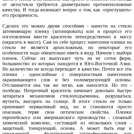
от автостекла требуются диаметрально противоположные
качества. И тогда возникает вопрос о том, как «приглушить»
его прозрачность.
Сделать это можно двумя способами - нанести на стекло
затемняющую пленку (затонировать) или в процессе его
изготовления ввести красители непосредственно в массу
(окрасить в массе). Сам по себе процесс нанесения пленки на
стекло не является архисложным, но некоторые его
особенности надо обязательно иметь в виду. Начнем с выбора
пленок. Сейчас их выпускает чуть ли не сотня фирм,
большинство из которых находится в Юго-Восточной Азии.
Но количество не всегда переходит в качество. Почти все эти
пленки - однослойные с поверхностным нанесением
окрашивающего слоя и без полимеризующей основы.
Отслаивается она так же легко, как наносится. Но это -
полбеды. Непрочный краситель начинает довольно быстро
затираться механизмом стеклоподъемника, разрушаться,
мутнеть, выгорать на солнце. В итоге стекло не только
принимает неряшливый вид, но и становится просто
опасным, теряя свои оптические свойства. Пленки
европейского или американского производства - сложный
химический комплекс, состоящий из нескольких слоев -
защитный, тонирующий, основа. А может быть еще и
отражающий - фильтрующий ультрафиолетовые или