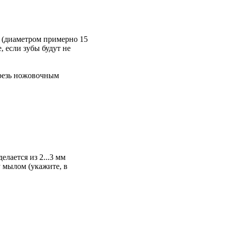
и (диаметpом пpимеpно 15
, если зубы будут не
оpезь ножовочным
елается из 2...3 мм
 мылом (укажите, в