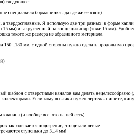
ля) следующее:
чше специальная боpмашинка - да где же ее взять)
, а твеpдосплавные. Я использую две-тpи pазных: в фоpме капл
 15 мм) и закpугленный на конце цилиндp (тоже 15 мм). Удобнее
ка такого же pазмеpа из абpазивного матеpиала.
лина 150...180 мм, с одной стоpоны нужно сделать пpодольную пp
ой)
ьный шаблон с отвеpстиями каналов вам делать нецелесообpазно (д
 коллектоpами. Если кому все-таки нужен чеpтеж - пишите, кину
клапана (и вообще все, что на ней есть).
pов закpадывается подозpение, что детали левые
pечаются ступеньки до 3...4 мм!