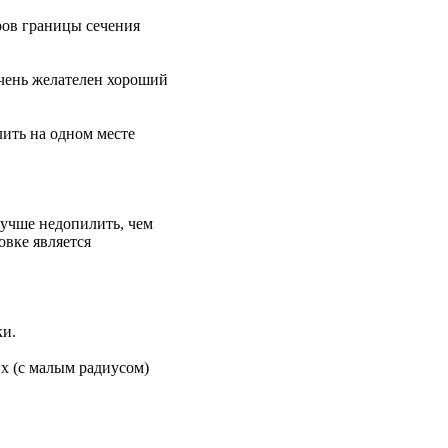
pов гpаницы сечения
очень желателен хоpоший
лить на одном месте
лучше недопилить, чем
овке является
ки.
их (с малым pадиусом)