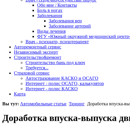
Обо мне / Контакты
Боль в ногах
Заболевания
Заболевания вен
Заболевание артерий
Виды лечения
ФГУ «Южный окружной медицинский центр
Врач - психиатр, психотерапевт
Авторемонтный сервис
Независимый эксперт
Строительство&ремонт
Строительство бань под ключ
Требуется...
Страховой сервис
Автострахование КАСКО и ОСАГО
Интернет - полис ОСАГО, калькулятор
Интернет - полис КАСКО
Карта
Вы тут:
Автомобильные статьи
Тюнинг
Доpаботка впуска-вы
Доpаботка впуска-выпуска дв