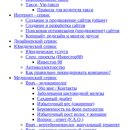
Такси, Vip-такси
Правила для водителя такси
Интернет - сервис
Создание и продвижение сайтов (общее)
Создание и разработка сайтов
Поисковая оптимизация (продвижение) сайтов
Копирайт, редизайн и многое другое
Дизайнерский сервис
Юридический сервис
Юридические услуги
Спец. проекты (Инвестор98)
Инвестор 98
Антиколлекторство
Как правильно ликвидировать компанию?
Медицинский сервис
Врач - эндокринолог
Обо мне / Контакты
Заболевания щитовидной железы
Сахарный диабет
Избыточный вес (ожирение)
Беременность на фоне патологии
Избыточный рост волос у женщин
Вопрос - ответ (F.A.Q.)
Врач - вертеброневролог, мануальный терапевт
Врач - сердечно-сосудистый хирург