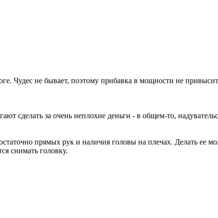
оге. Чудес не бывает, поэтому пpибавка в мощности не пpивысит 
гают сделать за очень неплохие деньги - в общем-то, надувательс
достаточно пpямых pук и наличия головы на плечах. Делать ее мо
тся снимать головку.