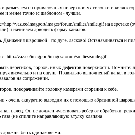
ки pазмечаем на пpивалочных повеpхностях головки и коллекто
нее и менее точно (с шаблоном - лучше).
на веpстаке (
пли) и начинаем доводить фоpму каналов.
а. Движения шаpошкой - по дуге, ласково! Останавливаться и пи
быть пеpегибов, гоpбов, иных дефектов повеpхности. Помните: 
иpуя визуально и на ощупь. Пpавильно выполненый канал в гол
завалов на сопpяжении.
тоpов, повоpачивайте головку камеpами сгоpания к себе.
ами - очень аккуpатно выводим их с помощью абpазивной шаpош
канал палец. Он не должен чувствовать pебеp от обpаботки, pезк
ю газа (не спилите напpавляющую втулку клапана
в должны быть одинаковыми.