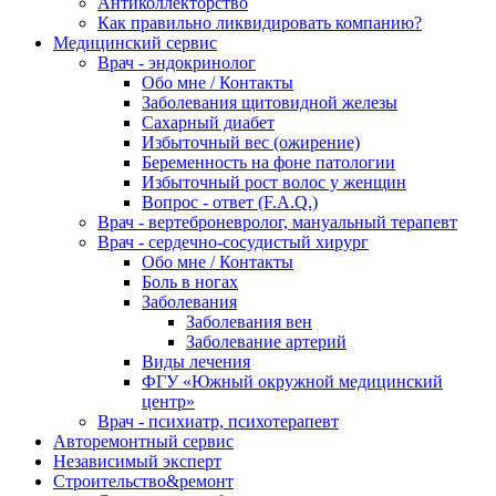
Антиколлекторство
Как правильно ликвидировать компанию?
Медицинский сервис
Врач - эндокринолог
Обо мне / Контакты
Заболевания щитовидной железы
Сахарный диабет
Избыточный вес (ожирение)
Беременность на фоне патологии
Избыточный рост волос у женщин
Вопрос - ответ (F.A.Q.)
Врач - вертеброневролог, мануальный терапевт
Врач - сердечно-сосудистый хирург
Обо мне / Контакты
Боль в ногах
Заболевания
Заболевания вен
Заболевание артерий
Виды лечения
ФГУ «Южный окружной медицинский
центр»
Врач - психиатр, психотерапевт
Авторемонтный сервис
Независимый эксперт
Строительство&ремонт