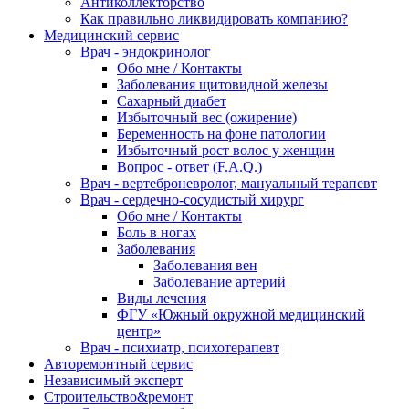
Антиколлекторство
Как правильно ликвидировать компанию?
Медицинский сервис
Врач - эндокринолог
Обо мне / Контакты
Заболевания щитовидной железы
Сахарный диабет
Избыточный вес (ожирение)
Беременность на фоне патологии
Избыточный рост волос у женщин
Вопрос - ответ (F.A.Q.)
Врач - вертеброневролог, мануальный терапевт
Врач - сердечно-сосудистый хирург
Обо мне / Контакты
Боль в ногах
Заболевания
Заболевания вен
Заболевание артерий
Виды лечения
ФГУ «Южный окружной медицинский
центр»
Врач - психиатр, психотерапевт
Авторемонтный сервис
Независимый эксперт
Строительство&ремонт