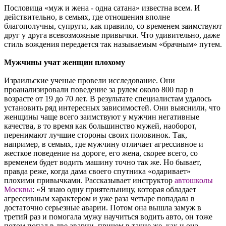
Пословица «муж и жена - одна сатана» известна всем. И
действительно, в семьях, где отношения вполне
благополучны, супруги, как правило, со временем заимствуют
друг у друга всевозможные привычки. Что удивительно, даже
стиль вождения передается так называемым «брачным» путем.
Мужчины учат женщин плохому
Израильские ученые провели исследование. Они
проанализировали поведение за рулем около 800 пар в
возрасте от 19 до 70 лет. В результате специалистам удалось
установить ряд интересных зависимостей. Они выяснили, что
женщины чаще всего заимствуют у мужчин негативные
качества, в то время как большинство мужей, наоборот,
перенимают лучшие стороны своих половинок. Так,
например, в семьях, где мужчину отличает агрессивное и
жесткое поведение на дороге, его жена, скорее всего, со
временем будет водить машину точно так же. Но бывает,
правда реже, когда дама своего спутника «одаривает»
плохими привычками. Рассказывает инструктор
автошколы
Москвы
: «Я знаю одну приятельницу, которая обладает
агрессивным характером и уже раза четыре попадала в
достаточно серьезные аварии. Потом она вышла замуж в
третий раз и помогала мужу научиться водить авто, он тоже
потом попал в две аварии, причем в такие же, как и она.