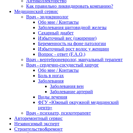
Антиколлекторство
Как правильно ликвидировать компанию?
Медицинский сервис
Врач - эндокринолог
Обо мне / Контакты
Заболевания щитовидной железы
Сахарный диабет
Избыточный вес (ожирение)
Беременность на фоне патологии
Избыточный рост волос у женщин
Вопрос - ответ (F.A.Q.)
Врач - вертеброневролог, мануальный терапевт
Врач - сердечно-сосудистый хирург
Обо мне / Контакты
Боль в ногах
Заболевания
Заболевания вен
Заболевание артерий
Виды лечения
ФГУ «Южный окружной медицинский
центр»
Врач - психиатр, психотерапевт
Авторемонтный сервис
Независимый эксперт
Строительство&ремонт