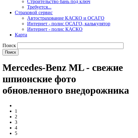
Строительство бань под ключ
Требуется...
Страховой сервис
Автострахование КАСКО и ОСАГО
Интернет - полис ОСАГО, калькулятор
Интернет - полис КАСКО
Карта
Поиск
Mercedes-Benz ML - свежие
шпионские фото
обновленного внедорожника
1
2
3
4
5