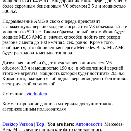
мощностью 410-435 л.с. Внедорожник также будет доступен с
более скромным бензиновым V6 объемом 3,5 л и мощностью
306 л.с.
Подразделение AMG в свою очередь представит
«заряженную» версию модели с агрегатом V8 объемом 5,5 л и
мощностью 520 л.с. Таким образом, новый автомобиль будет
мощнее ML63 AMG и, значит, способен побить его рекорд
разгона с места до 100 км/ч за 5 сек. ровно. Кроме того,
сообщается, что обновленная версия Mercedes-Benz ML AMG
будет расходовать меньше топлива.
Дизельная линейка будет представлена двигателем V6
объемом 3,5 л и мощностью 190 л.с. и обновленной версией
этого же агрегата, мощность которой будет достигать 265 л.с.
Кроме того, ожидается гибридная версия модели с бензиново-
электрической установкой.
Источник:
avtorinok.ru
Комментирование данного материала доступно только
авторизованным пользователям.
Desktop Version
|
Top
|
You are here:
Автоновости
Mercedes-
Benz ML - свежие шпионские фото обновленного