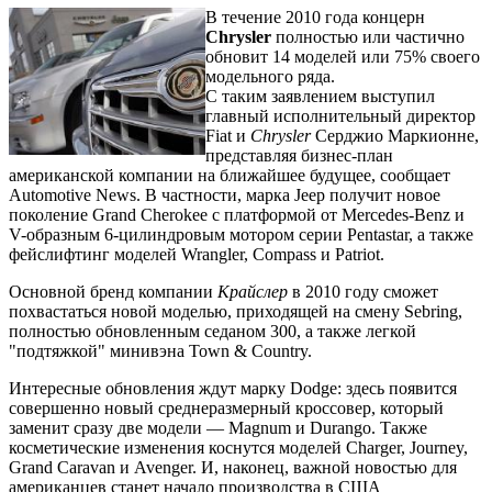
В течение 2010 года концерн
Chrysler
полностью или частично
обновит 14 моделей или 75% своего
модельного ряда.
С таким заявлением выступил
главный исполнительный директор
Fiat и
Chrysler
Серджио Маркионне,
представляя бизнес-план
американской компании на ближайшее будущее, сообщает
Automotive News. В частности, марка Jeep получит новое
поколение Grand Cherokee с платформой от Mercedes-Benz и
V-образным 6-цилиндровым мотором серии Pentastar, а также
фейслифтинг моделей Wrangler, Compass и Patriot.
Основной бренд компании
Крайслер
в 2010 году сможет
похвастаться новой моделью, приходящей на смену Sebring,
полностью обновленным седаном 300, а также легкой
"подтяжкой" минивэна Town & Country.
Интересные обновления ждут марку Dodge: здесь появится
совершенно новый среднеразмерный кроссовер, который
заменит сразу две модели — Magnum и Durango. Также
косметические изменения коснутся моделей Charger, Journey,
Grand Caravan и Avenger. И, наконец, важной новостью для
американцев станет начало производства в США