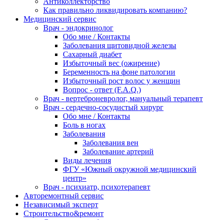
Антиколлекторство
Как правильно ликвидировать компанию?
Медицинский сервис
Врач - эндокринолог
Обо мне / Контакты
Заболевания щитовидной железы
Сахарный диабет
Избыточный вес (ожирение)
Беременность на фоне патологии
Избыточный рост волос у женщин
Вопрос - ответ (F.A.Q.)
Врач - вертеброневролог, мануальный терапевт
Врач - сердечно-сосудистый хирург
Обо мне / Контакты
Боль в ногах
Заболевания
Заболевания вен
Заболевание артерий
Виды лечения
ФГУ «Южный окружной медицинский
центр»
Врач - психиатр, психотерапевт
Авторемонтный сервис
Независимый эксперт
Строительство&ремонт