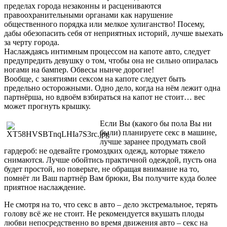
пределах города незаконны и расцениваются
правоохранительными органами как нарушение
общественного порядка или мелкое хулиганство! Посему,
дабы обезопасить себя от неприятных историй, лучше выехать
за черту города.
Наслаждаясь интимным процессом на капоте авто, следует
предупредить девушку о том, чтобы она не сильно опиралась
ногами на бампер. Обвесы нынче дорогие!
Вообще, с занятиями сексом на капоте следует быть
предельно осторожными. Одно дело, когда на нём лежит одна
партнёрша, но вдвоём взбираться на капот не стоит… вес
может прогнуть крышку.
Если Вы (какого бы пола Вы ни
были) планируете секс в машине,
лучше заранее продумать свой
гардероб: не одевайте громоздких одежд, которые тяжело
снимаются. Лучше обойтись практичной одеждой, пусть она
будет простой, но поверьте, не обращая внимание на то,
помнёт ли Ваш партнёр Вам брюки, Вы получите куда более
приятное наслаждение.
Не смотря на то, что секс в авто – дело экстремальное, терять
голову всё же не стоит. Не рекомендуется вкушать плоды
любви непосредственно во время движения авто – секс на