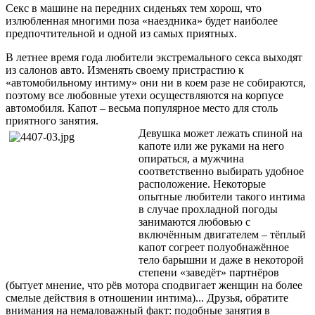
Секс в машине на передних сиденьях тем хорош, что
излюбленная многими поза «наездника» будет наиболее
предпочтительной и одной из самых приятных.
В летнее время года любители экстремального секса выходят
из салонов авто. Изменять своему пристрастию к
«автомобильному интиму» они ни в коем разе не собираются,
поэтому все любовные утехи осуществляются на корпусе
автомобиля. Капот – весьма популярное место для столь
приятного занятия.
Девушка может лежать спиной на
капоте или же руками на него
опираться, а мужчина
соответственно выбирать удобное
расположение. Некоторые
опытные любители такого интима
в случае прохладной погоды
занимаются любовью с
включённым двигателем – тёплый
капот согреет полуобнажённое
тело барышни и даже в некоторой
степени «заведёт» партнёров
(бытует мнение, что рёв мотора сподвигает женщин на более
смелые действия в отношении интима)... Друзья, обратите
внимания на немаловажный факт: подобные занятия в