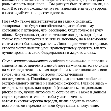
роль смелость партнёров… Вы рискует быть замеченными, но
если Вас это ни сколько не пугает, выезжайте за черту города
и наслаждайтесь процессом вдоволь.
Поза «69» также приветствуется на задних сиденьях,
тонировка авто будет способствовать расслабленному
состоянию партнёров, что, бесспорно, будет только на руку
обоим. Безусловно, страсть и желание овладеть партнёром
только приветствуются в занятиях любовью, но в автомобиле
с этим стоит быть аккуратнее… Лишние движения в порывах
страсти могут нанести урон транспортному средству, так что
лучше проявлять свою безудержность в жарких словах.
Секс в машине становится особенно пикантным
на передних
сиденьях авто, причём в данной позе мужчина зачастую сидит
на месте водителя, а смелая партнёрша может положить свою
голову ему на колени (со всеми последующими
последствиями). Подобные утехи предпочитают любители
экстремального интима на высокой скорости. Главное здесь –
не терять контроль над дорогой (согласитесь, это довольно
рискованно, лучше автомобиль остановить). Также в данном
случае предпочтительно, чтобы у авто имелась
автоматическая коробка передач, иначе водитель своими
постоянными переключениями будет мешать попутчице.