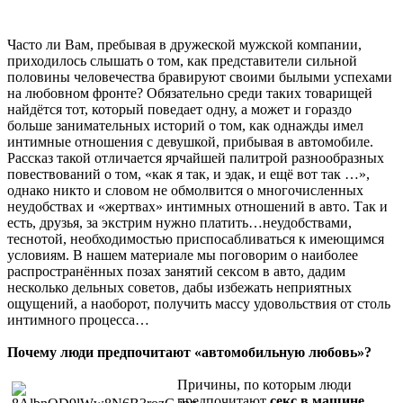
Часто ли Вам, пребывая в дружеской мужской компании,
приходилось слышать о том, как представители сильной
половины человечества бравируют своими былыми успехами
на любовном фронте? Обязательно среди таких товарищей
найдётся тот, который поведает одну, а может и гораздо
больше занимательных историй о том, как однажды имел
интимные отношения с девушкой, прибывая в автомобиле.
Рассказ такой отличается ярчайшей палитрой разнообразных
повествований о том, «как я так, и эдак, и ещё вот так …»,
однако никто и словом не обмолвится о многочисленных
неудобствах и «жертвах» интимных отношений в авто. Так и
есть, друзья, за экстрим нужно платить…неудобствами,
теснотой, необходимостью приспосабливаться к имеющимся
условиям. В нашем материале мы поговорим о наиболее
распространённых позах занятий сексом в авто, дадим
несколько дельных советов, дабы избежать неприятных
ощущений, а наоборот, получить массу удовольствия от столь
интимного процесса…
Почему люди предпочитают «автомобильную любовь»?
Причины, по которым люди
предпочитают
секс в машине
,