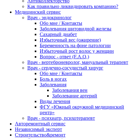
Антиколлекторство
Как правильно ликвидировать компанию?
Медицинский сервис
Врач - эндокринолог
Обо мне / Контакты
Заболевания щитовидной железы
Сахарный диабет
Избыточный вес (ожирение)
Беременность на фоне патологии
Избыточный рост волос у женщин
Вопрос - ответ (F.A.Q.)
Врач - вертеброневролог, мануальный терапевт
Врач - сердечно-сосудистый хирург
Обо мне / Контакты
Боль в ногах
Заболевания
Заболевания вен
Заболевание артерий
Виды лечения
ФГУ «Южный окружной медицинский
центр»
Врач - психиатр, психотерапевт
Авторемонтный сервис
Независимый эксперт
Строительство&ремонт