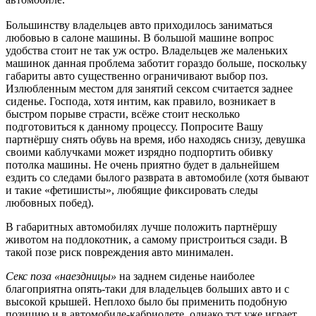
Большинству владельцев авто приходилось заниматься
любовью в салоне машины. В большой машине вопрос
удобства стоит не так уж остро. Владельцев же маленьких
машинок данная проблема заботит гораздо больше, поскольку
габариты авто существенно ограничивают выбор поз.
Излюбленным местом для занятий сексом считается заднее
сиденье. Господа, хотя интим, как правило, возникает в
быстром порыве страсти, всёже стоит несколько
подготовиться к данному процессу. Попросите Вашу
партнёршу снять обувь на время, ибо находясь снизу, девушка
своими каблучками может изрядно подпортить обивку
потолка машины. Не очень приятно будет в дальнейшем
ездить со следами былого разврата в автомобиле (хотя бывают
и такие «фетишисты», любящие фиксировать следы
любовных побед).
В габаритных автомобилях лучше положить партнёршу
животом на подлокотник, а самому пристроиться сзади. В
такой позе риск повреждения авто минимален.
Секс поза «наездницы»
на заднем сиденье наиболее
благоприятна опять-таки для владельцев больших авто и с
высокой крышей. Неплохо было бы применить подобную
позицию и в автомобиле-кабриолете, однако тут уже играет