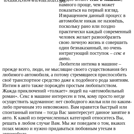
намного проще, чем может
показаться на первый взгляд.
Извращением данный процесс в
автомобиле никак не назовёшь,
поскольку рано или поздно
практически каждый современный
человек желает разнообразить
свою личную жизнь и совершить
один безнаказанный, но очень
интригующий поступок –
секс в
авто
.
Любители интима в машине –
прежде всего, люди, не мыслящие своего существования без
любимого автомобиля, а потому стремящиеся приспособить
своё транспортное средство даже к подобного рода занятиям.
Интим в авто также порождён простым любопытством.
Жажда приключений «толкает» людей на «автомобильный
роман». Секс в машине интересен и тем, кому просто негде
осуществить задуманное: нет свободного жилья или по каким-
либо причинам это невозможно. Вам нравится быстрый или
спонтанный интим – тогда Вас заинтересует данное занятие в
авто. К какой из перечисленных категорий относитесь Вы,
решать в любом случае Вам. Мы же поведаем о том, вкаких
позах можно и нужно придаваться любовным утехам в
автомобиле.