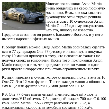
Многие поклонники Aston Martin
очень обиделись на свою любимую
компанию. Ведь, как оказывается,
руководство этой фирмы решило
продать сразу 10 суперкаров Aston
Martin One-77 одному покупателю.
Кто это, никому не известно.
Предполагается, что он родом с Ближнего Востока, и у него
имеется парочка нефтяных вышек.
И обиду понять можно. Ведь Aston Martin собиралась сделать
всего 77 суперкаров One-77 (отсюда и название), и покупка
сразу 10 машин приведет к тому, что некоторые фанаты не
получат своих автомобилей. Кроме того, поклонники Aston
Martin говорят о том, что продавать столько машин в одни
руки просто некорректно при столь ограниченном тираже.
Кстати, известна и сумма, которую заплатил покупатель за 10
One-77. Это 12 млн фунтов. То есть каждая машина обошлась
ему в 1,2 млн фунтов или 1,7 млн долларов США.
P.S. One-77 будет иметь легкий углепластиковый кузов и
двигатель V12 объемом 7,3 л, который выдает 700 л.с. С 0-100
км/ч Aston Martin One-77 будет разгоняться за 3,5 с, а
максимальная скорость автомобиля составит 355 км/ч.