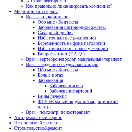
Антиколлекторство
Как правильно ликвидировать компанию?
Медицинский сервис
Врач - эндокринолог
Обо мне / Контакты
Заболевания щитовидной железы
Сахарный диабет
Избыточный вес (ожирение)
Беременность на фоне патологии
Избыточный рост волос у женщин
Вопрос - ответ (F.A.Q.)
Врач - вертеброневролог, мануальный терапевт
Врач - сердечно-сосудистый хирург
Обо мне / Контакты
Боль в ногах
Заболевания
Заболевания вен
Заболевание артерий
Виды лечения
ФГУ «Южный окружной медицинский
центр»
Врач - психиатр, психотерапевт
Авторемонтный сервис
Независимый эксперт
Строительство&ремонт