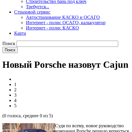
Строительство бань под ключ
Требуется...
Страховой сервис
Автострахование КАСКО и ОСАГО
Интернет - полис ОСАГО, калькулятор
Интернет - полис КАСКО
Карта
Поиск
Новый Porsche назовут Cajun
1
2
3
4
5
(
0
голоса, среднее
0
из 5)
Судя по всему, новое руководство
компании Porsche решило вернуться