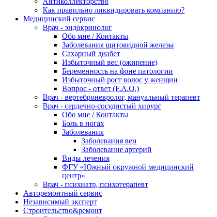
Антиколлекторство
Как правильно ликвидировать компанию?
Медицинский сервис
Врач - эндокринолог
Обо мне / Контакты
Заболевания щитовидной железы
Сахарный диабет
Избыточный вес (ожирение)
Беременность на фоне патологии
Избыточный рост волос у женщин
Вопрос - ответ (F.A.Q.)
Врач - вертеброневролог, мануальный терапевт
Врач - сердечно-сосудистый хирург
Обо мне / Контакты
Боль в ногах
Заболевания
Заболевания вен
Заболевание артерий
Виды лечения
ФГУ «Южный окружной медицинский
центр»
Врач - психиатр, психотерапевт
Авторемонтный сервис
Независимый эксперт
Строительство&ремонт