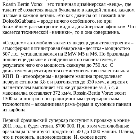
Rossin-Bertin Vorax – это типичная дизайнерская «вещь», где
талант её создателя виден буквально в каждой линии, каждом
изломе и каждой детали. Это как джинсы от Trussardi или
Dolce&Gabbana – вроде ничего особенного, но при
ближайшем рассмотрении видны дизайнерские «фишки». Что
касается технической «начинки», то и она совершенна.
«Сердцем» автомобиля является шедевр двигателестроения –
атмосферная пятилитровая баварская «десятка» мощностью
507 л.с., устанавливаемая на BMW M5 и M6. Но бразильцы
пошли еще дальше и снабдили мотор нагнетателем, в
результате чего его мощность скакнула до 750 л.с. С
двигателем агрегатируется семиступенчатая секвентальная
КПП. В «атмосферном» варианте машина преодолевает
первую сотню за 3,8 с и разгоняется до 330 км/ч, а версия с
нагнетателем выполняет это же упражнение за 3,5 с, а
максималка составляет 372 км/ч. Rossin-Bertin Vorax весит
1300 кг и построен по традиционным суперкаровским
технологиям – алюминиевая рама-ферма и кузовные панели
из карбона.
Первый бразильский суперкар поступит в продажу в конце
2011 года и будет стоить $700 000. При этом честолюбивые
бразильцы планируют продать от 500 до 1000 машин. Планы,
что и говорить, наполеоновские. И, скорее всего,