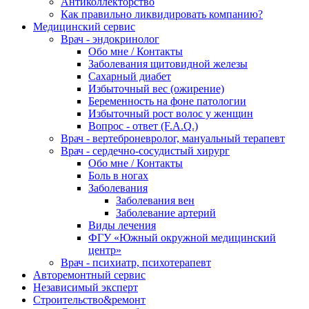
Антиколлекторство
Как правильно ликвидировать компанию?
Медицинский сервис
Врач - эндокринолог
Обо мне / Контакты
Заболевания щитовидной железы
Сахарный диабет
Избыточный вес (ожирение)
Беременность на фоне патологии
Избыточный рост волос у женщин
Вопрос - ответ (F.A.Q.)
Врач - вертеброневролог, мануальный терапевт
Врач - сердечно-сосудистый хирург
Обо мне / Контакты
Боль в ногах
Заболевания
Заболевания вен
Заболевание артерий
Виды лечения
ФГУ «Южный окружной медицинский
центр»
Врач - психиатр, психотерапевт
Авторемонтный сервис
Независимый эксперт
Строительство&ремонт