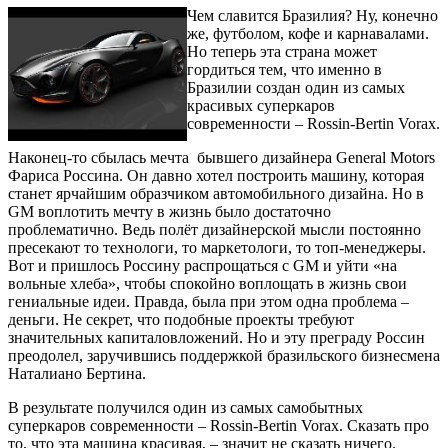
Чем славится Бразилия? Ну, конечно
же, футболом, кофе и карнавалами.
Но теперь эта страна может
гордиться тем, что именно в
Бразилии создан один из самых
красивых суперкаров
современности – Rossin-Bertin Vorax.
Наконец-то сбылась мечта бывшего дизайнера General Motors
Фариса Россина. Он давно хотел построить машину, которая
станет ярчайшим образчиком автомобильного дизайна. Но в
GM воплотить мечту в жизнь было достаточно
проблематично. Ведь полёт дизайнерской мысли постоянно
пресекают то технологи, то маркетологи, то топ-менеджеры.
Вот и пришлось Россину распрощаться с GM и уйти «на
вольные хлеба», чтобы спокойно воплощать в жизнь свои
гениальные идеи. Правда, была при этом одна проблема –
деньги. Не секрет, что подобные проекты требуют
значительных капиталовложений. Но и эту преграду Россин
преодолел, заручившись поддержкой бразильского бизнесмена
Наталиано Бертина.
В результате получился один из самых самобытных
суперкаров современности – Rossin-Bertin Vorax. Сказать про
то, что эта машина красивая, – значит не сказать ничего.