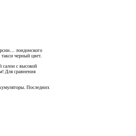
версии… лондонского
 такси черный цвет.
й салон с высокой
м! Для сравнения
ккумуляторы. Последних