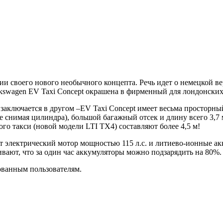
ии своего нового необычного концепта. Речь идет о немецкой 
kswagen EV Taxi Concept окрашена в фирменный для лондонских
заключается в другом –EV Taxi Concept имеет весьма просторны
е снимая цилиндра), большой багажный отсек и длину всего 3,7 
го такси (новой модели LTI TX4) составляют более 4,5 м!
ет электрический мотор мощностью 115 л.с. и литиево-ионные а
ивают, что за один час аккумуляторы можно подзарядить на 80%.
ованным пользователям.