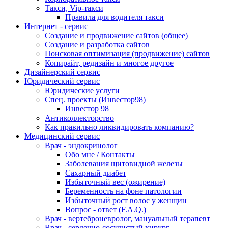
Такси, Vip-такси
Правила для водителя такси
Интернет - сервис
Создание и продвижение сайтов (общее)
Создание и разработка сайтов
Поисковая оптимизация (продвижение) сайтов
Копирайт, редизайн и многое другое
Дизайнерский сервис
Юридический сервис
Юридические услуги
Спец. проекты (Инвестор98)
Инвестор 98
Антиколлекторство
Как правильно ликвидировать компанию?
Медицинский сервис
Врач - эндокринолог
Обо мне / Контакты
Заболевания щитовидной железы
Сахарный диабет
Избыточный вес (ожирение)
Беременность на фоне патологии
Избыточный рост волос у женщин
Вопрос - ответ (F.A.Q.)
Врач - вертеброневролог, мануальный терапевт
Врач - сердечно-сосудистый хирург