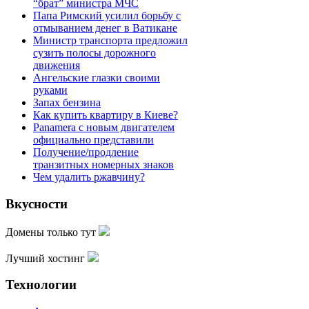
“брат” министра МЧС
Папа Римский усилил борьбу с
отмыванием денег в Ватикане
Министр транспорта предложил
сузить полосы дорожного
движения
Ангельские глазки своими
руками
Запах бензина
Как купить квартиру в Киеве?
Panamera с новым двигателем
официально представили
Получение/продление
транзитных номерных знаков
Чем удалить ржавчину?
Вкусности
Домены только тут
Лучший хостинг
Технологии