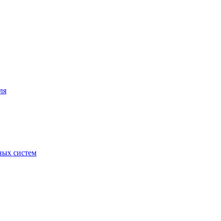
ля
ных систем