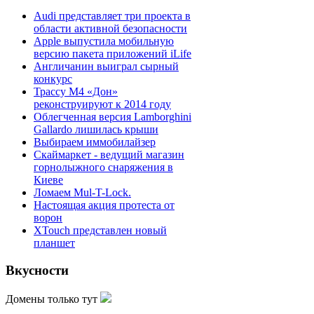
Audi представляет три проекта в
области активной безопасности
Apple выпустила мобильную
версию пакета приложений iLife
Англичанин выиграл сырный
конкурс
Трассу М4 «Дон»
реконструируют к 2014 году
Облегченная версия Lamborghini
Gallardo лишилась крыши
Выбираем иммобилайзер
Скаймаркет - ведущий магазин
горнолыжного снаряжения в
Киеве
Ломаем Mul-T-Lock.
Настоящая акция протеста от
ворон
XTouch представлен новый
планшет
Вкусности
Домены только тут