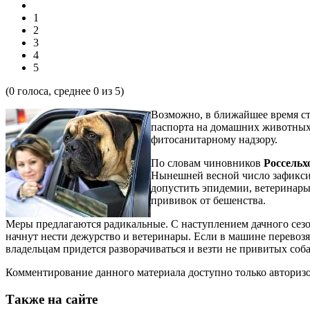
1
2
3
4
5
(
0
голоса, среднее
0
из 5)
Возможно, в ближайшее время с
паспорта на домашних животных,
фитосанитарному надзору.
По словам чиновников
Россельх
Нынешней весной число зафиксир
допустить эпидемии, ветеринары
прививок от бешенства.
Меры предлагаются радикальные. С наступлением дачного сезо
начнут нести дежурство и ветеринары. Если в машине перевозя
владельцам придется разворачиваться и везти не привитых соб
Комментирование данного материала доступно только авториз
Также на сайте