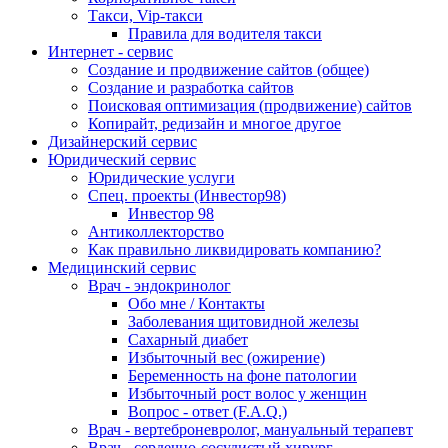
Такси, Vip-такси
Правила для водителя такси
Интернет - сервис
Создание и продвижение сайтов (общее)
Создание и разработка сайтов
Поисковая оптимизация (продвижение) сайтов
Копирайт, редизайн и многое другое
Дизайнерский сервис
Юридический сервис
Юридические услуги
Спец. проекты (Инвестор98)
Инвестор 98
Антиколлекторство
Как правильно ликвидировать компанию?
Медицинский сервис
Врач - эндокринолог
Обо мне / Контакты
Заболевания щитовидной железы
Сахарный диабет
Избыточный вес (ожирение)
Беременность на фоне патологии
Избыточный рост волос у женщин
Вопрос - ответ (F.A.Q.)
Врач - вертеброневролог, мануальный терапевт
Врач - сердечно-сосудистый хирург