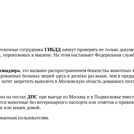
толичные сотрудники
ГИБДД
начнут проверять не только докуме
 перевозимых в машине. На этом настаивает Федеральная служ
ознадзора
, это вызвано распространением бешенства животных 
ованных больных зверей здесь в десятки раз выше, чем в пред
 хотят запретить вывозить в Московскую область домашних пи
на на постах
ДПС
при выезде из Москвы и в Подмосковье вмес
тся животные без ветеринарного паспорта или отметок о прививк
ак или кошек домой.
ованным пользователям.