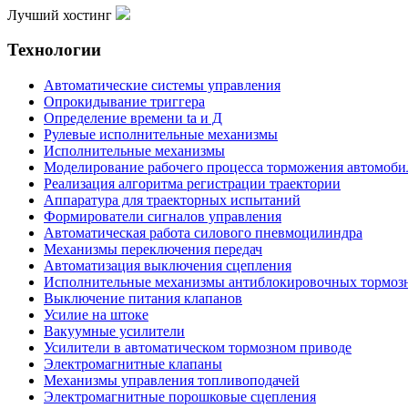
Лучший хостинг
Технологии
Автоматические системы управления
Опрокидывание триггера
Определение времени ta и Д
Рулевые исполнительные механизмы
Исполнительные механизмы
Моделирование рабочего процесса торможения автомоби
Реализация алгоритма регистрации траектории
Аппаратура для траекторных испытаний
Формирователи сигналов управления
Автоматическая работа силового пневмоцилиндра
Механизмы переключения передач
Автоматизация выключения сцепления
Исполнительные механизмы антиблокировочных тормоз
Выключение питания клапанов
Усилие на штоке
Вакуумные усилители
Усилители в автоматическом тормозном приводе
Электромагнитные клапаны
Механизмы управления топливоподачей
Электромагнитные порошковые сцепления