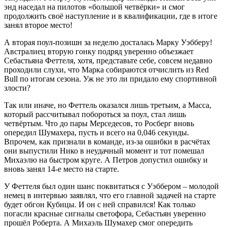
энд наседал на пилотов «большой четвёрки» и смог
продолжить своё наступление и в квалификации, где в итоге
занял второе место!
А вторая поул-позишн за неделю досталась Марку Уэбберу!
Австралиец вторую гонку подряд уверенно объезжает
Себастьяна Феттеля, хотя, представьте себе, совсем недавно
проходили слухи, что Марка собираются отчислить из Red
Bull по итогам сезона. Уж не это ли придало ему спортивной
злости?
Так или иначе, но Феттель оказался лишь третьим, а Масса,
который рассчитывал побороться за поул, стал лишь
четвёртым. Что до пары Мерседесов, то Росберг вновь
опередил Шумахера, пусть и всего на 0,046 секунды.
Впрочем, как признали в команде, из-за ошибки в расчётах
они выпустили Нико в неудачный момент и тот помешал
Михаэлю на быстром круге. А Петров допустил ошибку и
вновь занял 14-е место на старте.
У Феттеля был один шанс поквитаться с Уэббером – молодой
немец в интервью заявлял, что его главной задачей на старте
будет обгон Кубицы. И он с ней справился! Как только
погасли красные сигналы светофора, Себастьян уверенно
прошёл Роберта. А Михаэль Шумахер смог опередить