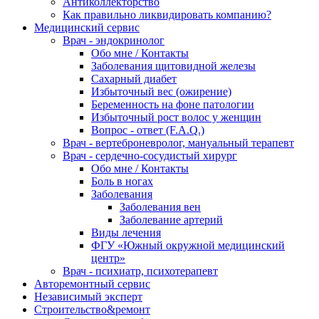
Антиколлекторство
Как правильно ликвидировать компанию?
Медицинский сервис
Врач - эндокринолог
Обо мне / Контакты
Заболевания щитовидной железы
Сахарный диабет
Избыточный вес (ожирение)
Беременность на фоне патологии
Избыточный рост волос у женщин
Вопрос - ответ (F.A.Q.)
Врач - вертеброневролог, мануальный терапевт
Врач - сердечно-сосудистый хирург
Обо мне / Контакты
Боль в ногах
Заболевания
Заболевания вен
Заболевание артерий
Виды лечения
ФГУ «Южный окружной медицинский
центр»
Врач - психиатр, психотерапевт
Авторемонтный сервис
Независимый эксперт
Строительство&ремонт