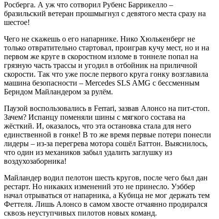
Росберга. А уж что сотворил Рубенс Баррикелло –
бразильский ветеран прошмыгнул с девятого места сразу на
шестое!
Чего не скажешь о его напарнике. Нико Хюлькенберг не
только отвратительно стартовал, проиграв кучу мест, но и на
первом же круге в скоростном изломе в тоннеле попал на
грязную часть трассы и угодил в отбойник на приличной
скорости. Так что уже после первого круга гонку возглавила
машина безопасности – Mercedes SLS AMG с бессменным
Берндом Майландером за рулём.
Паузой воспользовались в Ferrari, зазвав Алонсо на пит-стоп.
Зачем? Испанцу поменяли шины с мягкого состава на
жёсткий. И, оказалось, что эта остановка стала для него
единственной в гонке! В то же время первые потери понесли
лидеры – из-за перегрева мотора сошёл Баттон. Выяснилось,
что один из механиков забыл удалить заглушку из
воздухозаборника!
Майландер водил пелотон шесть кругов, после чего был дан
рестарт. Но никаких изменений это не принесло. Уэббер
начал отрываться от напарника, а Кубица не мог держать тем
Феттеля. Лишь Алонсо в самом хвосте отчаянно продирался
сквозь неуступчивых пилотов новых команд.