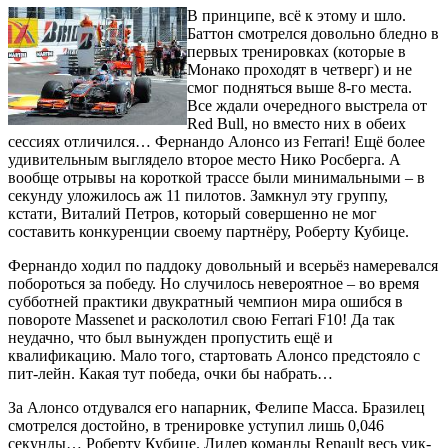
В принципе, всё к этому и шло.
Баттон смотрелся довольно бледно в
первых тренировках (которые в
Монако проходят в четверг) и не
смог подняться выше 8-го места.
Все ждали очередного выстрела от
Red Bull, но вместо них в обеих
сессиях отличился… Фернандо Алонсо из Ferrari! Ещё более
удивительным выглядело второе место Нико Росберга. А
вообще отрывы на короткой трассе были минимальными – в
секунду уложилось аж 11 пилотов. Замкнул эту группу,
кстати, Виталий Петров, который совершенно не мог
составить конкуренции своему партнёру, Роберту Кубице.
Фернандо ходил по паддоку довольный и всерьёз намеревался
побороться за победу. Но случилось невероятное – во время
субботней практики двукратный чемпион мира ошибся в
повороте Massenet и расколотил свою Ferrari F10! Да так
неудачно, что был вынужден пропустить ещё и
квалификацию. Мало того, стартовать Алонсо предстояло с
пит-лейн. Какая тут победа, очки бы набрать…
За Алонсо отдувался его напарник, Фелипе Масса. Бразилец
смотрелся достойно, в тренировке уступил лишь 0,046
секунды… Роберту Кубице. Лидер команды Renault весь уик-