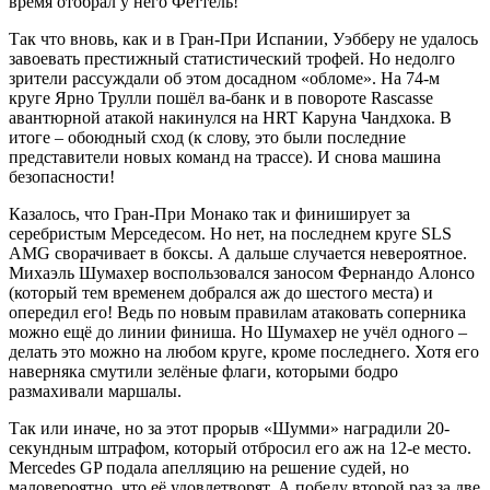
время отобрал у него Феттель!
Так что вновь, как и в Гран-При Испании, Уэбберу не удалось
завоевать престижный статистический трофей. Но недолго
зрители рассуждали об этом досадном «обломе». На 74-м
круге Ярно Трулли пошёл ва-банк и в повороте Rascasse
авантюрной атакой накинулся на HRT Каруна Чандхока. В
итоге – обоюдный сход (к слову, это были последние
представители новых команд на трассе). И снова машина
безопасности!
Казалось, что Гран-При Монако так и финиширует за
серебристым Мерседесом. Но нет, на последнем круге SLS
AMG сворачивает в боксы. А дальше случается невероятное.
Михаэль Шумахер воспользовался заносом Фернандо Алонсо
(который тем временем добрался аж до шестого места) и
опередил его! Ведь по новым правилам атаковать соперника
можно ещё до линии финиша. Но Шумахер не учёл одного –
делать это можно на любом круге, кроме последнего. Хотя его
наверняка смутили зелёные флаги, которыми бодро
размахивали маршалы.
Так или иначе, но за этот прорыв «Шумми» наградили 20-
секундным штрафом, который отбросил его аж на 12-е место.
Mercedes GP подала апелляцию на решение судей, но
маловероятно, что её удовлетворят. А победу второй раз за две