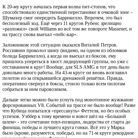
К 20-му кругу началась первая волна пит-стопов, что
способствовало единственной перестановке в очковой зоне –
Шумахер смог опередить Баррикелло. Впрочем, это был
бесполезный ход. Ещё через 11 кругов Рубенс зрелищно
«разложил» свой Williams во всё том же повороте Massenet, и
на трассу снова выехал «пейс-кар».
Заложником этой ситуации оказался Виталий Петров.
Россиянин проколол шину (видимо, на одном из обломков
болида Баррикелло), а когда он выехал из боксов, ему
пришлось упереться в хвост лидирующей группы, но уже с
отставанием в круг! Вообще, для SLS AMG в тот день было
довольно много работы. На 43-м круге он вновь возглавил
пелотон из-за открывшейся дренажной решётки. Правда,
оперативно свернул в боксы, стоило только всем пилотам
собраться за ним паровозиком.
Дальше легко можно было уснуть под монотонное жужжание
форсированных V8. Событий на трассе не было вообще! Разве
что Кубица попытался «прессануть» Феттеля, но без особых
успехов. Уэббер к тому времени и вовсе шёл на «Большой
шлем» - это сочетание поул-позиции, лидерства от старта до
финиша, победы и лучшего круга гонки. Всё это у Марка
было (кроме, разумеется, победы), но на 71-м круге рекордное