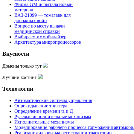
Фирма GM испытала новый
материал
ВАЗ-21099 — томагавк для
дорожных войн
Вопрос по месту выдачи
медицинской справки
Выбираем иммобилайзер
Архитектура микропроцессоров
Вкусности
Домены только тут
Лучший хостинг
Технологии
Автоматические системы управления
Опрокидывание триггера
Определение времени ta и Д
Рулевые исполнительные механизмы
Исполнительные механизмы
Моделирование рабочего процесса торможения автомоби
Реализация алгоритма регистрации траектории