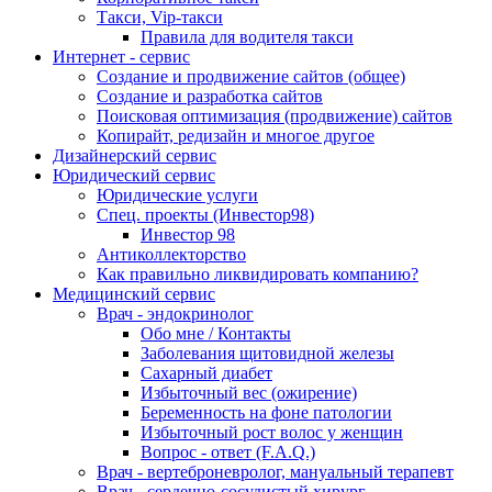
Такси, Vip-такси
Правила для водителя такси
Интернет - сервис
Создание и продвижение сайтов (общее)
Создание и разработка сайтов
Поисковая оптимизация (продвижение) сайтов
Копирайт, редизайн и многое другое
Дизайнерский сервис
Юридический сервис
Юридические услуги
Спец. проекты (Инвестор98)
Инвестор 98
Антиколлекторство
Как правильно ликвидировать компанию?
Медицинский сервис
Врач - эндокринолог
Обо мне / Контакты
Заболевания щитовидной железы
Сахарный диабет
Избыточный вес (ожирение)
Беременность на фоне патологии
Избыточный рост волос у женщин
Вопрос - ответ (F.A.Q.)
Врач - вертеброневролог, мануальный терапевт
Врач - сердечно-сосудистый хирург