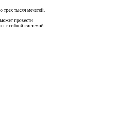
о трех тысяч мечетей.
оможет провести
ты с гибкой системой