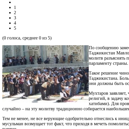
1
2
3
4
5
(
0
голоса, среднее
0
из 5)
По сообщению замес
Таджикистан Мавлон
молитв разъяснять 
парламенту страны.
Такое решение чинов
Таджикистана. Боль
они должны быть ос
Мухтаров заявляет, 
религий, в задачу к
хатибами). Для про
случайно – на эту молитву традиционно собирается наибольше
Тем не менее, не все верующие одобрительно отнеслись к ини
мусульман возмущает тот факт, что приходя в мечеть помолить
партии.