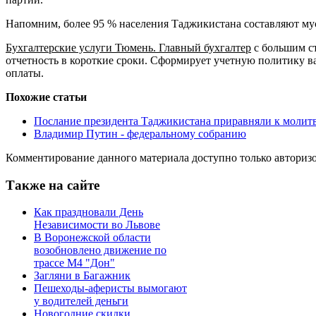
Напомним, более 95 % населения Таджикистана составляют мус
Бухгалтерские услуги Тюмень. Главный бухгалтер
с большим ст
отчетность в короткие сроки. Сформирует учетную политику в
оплаты.
Похожие статьи
Послание президента Таджикистана приравняли к молит
Владимир Путин - федеральному собранию
Комментирование данного материала доступно только авториз
Также на сайте
Как праздновали День
Независимости во Львове
В Воронежской области
возобновлено движение по
трассе М4 "Дон"
Загляни в Багажник
Пешеходы-аферисты вымогают
у водителей деньги
Новогодние скидки