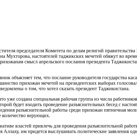
тителя председателя Комитета по делам религий правительства
а Мухторова, настоятелей таджикских мечетей обяжут во врем
прихожанам смысл апрельского послания президента Таджикист
ник объясняет тем, что послание руководителя государства каса
шинство прихожан мечетей на президентских выборах голосова
ведомлены о том, что хотел сказать президент Таджикистана.
что уже создана специальная рабочая группа из числа работнико
оторой будет входить проведение разъяснительных бесед с насто
ведения разъяснительной работы среди прихожан пятничная мол
е количество верующих.
циативе властей привлечь для проведения разъяснительной рабо
ся Аллаху, им придется выслушивать политические заявления од