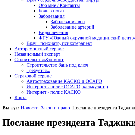
Обо мне / Контакты
Боль в ногах
Заболевания
Заболевания вен
Заболевание артерий
Виды лечения
ФГУ «Южный окружной медицинский центр
Врач - психиатр, психотерапевт
Авторемонтный сервис
Независимый эксперт
Строительство&ремонт
Строительство бань под ключ
Требуется...
Страховой сервис
Автострахование КАСКО и ОСАГО
Интернет - полис ОСАГО, калькулятор
Интернет - полис КАСКО
Карта
Вы тут:
Новости
Закон и право
Послание президента Таджики
Послание президента Таджик