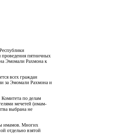
 Республики
я проведения пятничных
ана Эмомали Рахмона к
ется всех граждан
ли за Эмомали Рахмона и
в Комитета по делам
ятелями мечетей (имам-
итва выбрана не
ты имамов. Многих
ной отдельно взятой