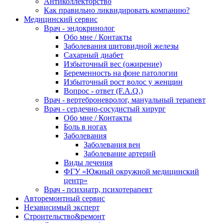
Антиколлекторство
Как правильно ликвидировать компанию?
Медицинский сервис
Врач - эндокринолог
Обо мне / Контакты
Заболевания щитовидной железы
Сахарный диабет
Избыточный вес (ожирение)
Беременность на фоне патологии
Избыточный рост волос у женщин
Вопрос - ответ (F.A.Q.)
Врач - вертеброневролог, мануальный терапевт
Врач - сердечно-сосудистый хирург
Обо мне / Контакты
Боль в ногах
Заболевания
Заболевания вен
Заболевание артерий
Виды лечения
ФГУ «Южный окружной медицинский
центр»
Врач - психиатр, психотерапевт
Авторемонтный сервис
Независимый эксперт
Строительство&ремонт