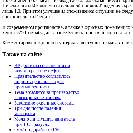
По его мнению, спасать необходимо только оказавшиеся в криз
Португалии и Италии стали основной причиной падения курса е
лишь 1,3. При этом улучшения сложившейся ситуации не следуе
списания долга Греции.
В современном производстве, а также в офисных помещениях н
xerox dc250, не забудьте заранее Купить тонер в порошке или к
Комментирование данного материала доступно только авториз
Также на сайте
BP достигла соглашения по
искам о разливе нефти
Правительство согласилось
поднять цены на газ для
промышленности
Tesla возьмется за производство
«электропаркетников»
Заводские охранные системы.
Три дня после падения
метеорита
Можно ли глушить двигатель
при 105 градусах?
Отчёт о доработке ГБЦ