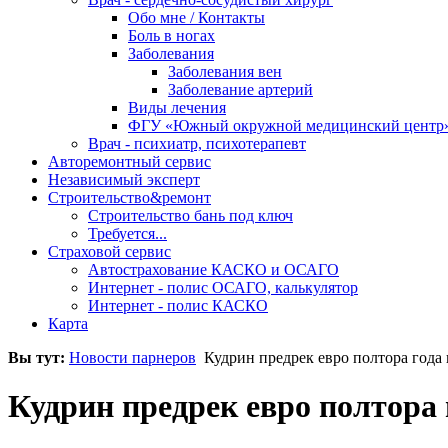
Обо мне / Контакты
Боль в ногах
Заболевания
Заболевания вен
Заболевание артерий
Виды лечения
ФГУ «Южный окружной медицинский центр
Врач - психиатр, психотерапевт
Авторемонтный сервис
Независимый эксперт
Строительство&ремонт
Строительство бань под ключ
Требуется...
Страховой сервис
Автострахование КАСКО и ОСАГО
Интернет - полис ОСАГО, калькулятор
Интернет - полис КАСКО
Карта
Вы тут:
Новости парнеров
Кудрин предрек евро полтора года
Кудрин предрек евро полтора 