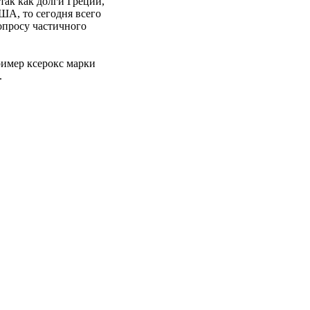
так как долги Греции,
ША, то сегодня всего
опросу частичного
ример ксерокс марки
.