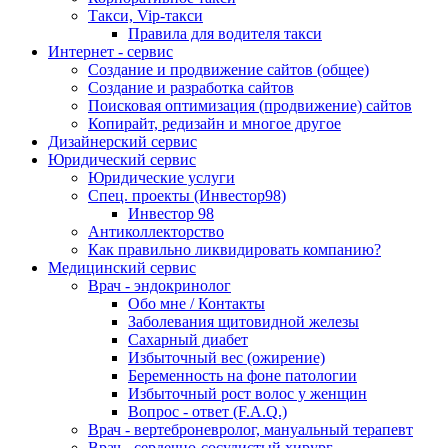
Такси, Vip-такси
Правила для водителя такси
Интернет - сервис
Создание и продвижение сайтов (общее)
Создание и разработка сайтов
Поисковая оптимизация (продвижение) сайтов
Копирайт, редизайн и многое другое
Дизайнерский сервис
Юридический сервис
Юридические услуги
Спец. проекты (Инвестор98)
Инвестор 98
Антиколлекторство
Как правильно ликвидировать компанию?
Медицинский сервис
Врач - эндокринолог
Обо мне / Контакты
Заболевания щитовидной железы
Сахарный диабет
Избыточный вес (ожирение)
Беременность на фоне патологии
Избыточный рост волос у женщин
Вопрос - ответ (F.A.Q.)
Врач - вертеброневролог, мануальный терапевт
Врач - сердечно-сосудистый хирург