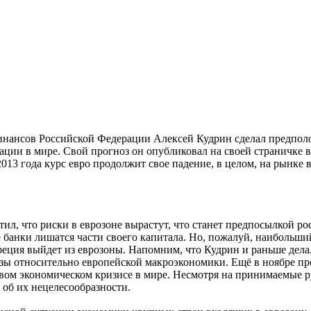
нансов Российской Федерации Алексей Кудрин сделал предпол
ции в мире. Свой прогноз он опубликовал на своей страничке в 
013 года курс евро продолжит свое падение, в целом, на рынке 
тил, что риски в еврозоне вырастут, что станет предпосылкой ро
 банки лишатся части своего капитала. Но, пожалуй, наибольши
Греция выйдет из еврозоны. Напомним, что Кудрин и раньше дел
ы относительно европейской макроэкономики. Ещё в ноябре пр
овом экономическом кризисе в мире. Несмотря на принимаемые 
 об их нецелесообразности.