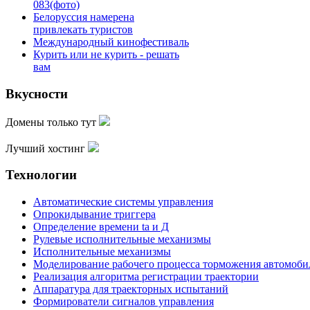
083(фото)
Белоруссия намерена
привлекать туристов
Международный кинофестиваль
Курить или не курить - решать
вам
Вкусности
Домены только тут
Лучший хостинг
Технологии
Автоматические системы управления
Опрокидывание триггера
Определение времени ta и Д
Рулевые исполнительные механизмы
Исполнительные механизмы
Моделирование рабочего процесса торможения автомоби
Реализация алгоритма регистрации траектории
Аппаратура для траекторных испытаний
Формирователи сигналов управления