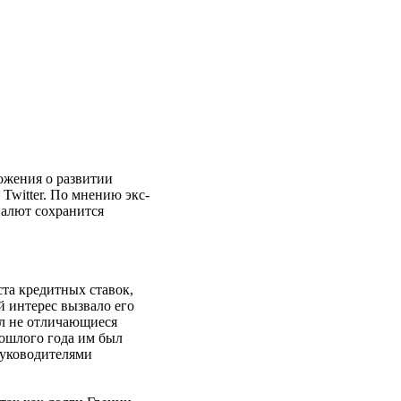
ожения о развитии
Twitter. По мнению экс-
валют сохранится
ста кредитных ставок,
й интерес вызвало его
ал не отличающиеся
ошлого года им был
руководителями