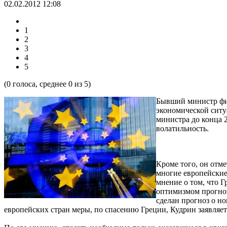
02.02.2012 12:08
1
2
3
4
5
(
0
голоса, среднее
0
из 5)
Бывший министр фи
экономической ситуа
министра до конца 2
волатильность.
Кроме того, он отме
многие европейские
мнение о том, что 
оптимизмом прогноз
сделан прогноз о н
европейских стран меры, по спасению Греции, Кудрин заявляет