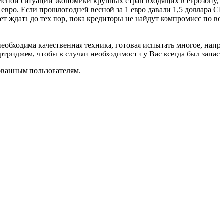
исной ситуации экономики крупных стран входящих в еврозону, 
вро. Если прошлогодней весной за 1 евро давали 1,5 доллара С
т ждать до тех пор, пока кредиторы не найдут компромисс по в
еобходима качественная техника, готовая испытать многое, нап
артриджем, чтобы в случаи необходимости у Вас всегда был запас
ованным пользователям.