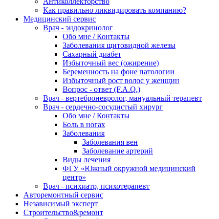
Антиколлекторство
Как правильно ликвидировать компанию?
Медицинский сервис
Врач - эндокринолог
Обо мне / Контакты
Заболевания щитовидной железы
Сахарный диабет
Избыточный вес (ожирение)
Беременность на фоне патологии
Избыточный рост волос у женщин
Вопрос - ответ (F.A.Q.)
Врач - вертеброневролог, мануальный терапевт
Врач - сердечно-сосудистый хирург
Обо мне / Контакты
Боль в ногах
Заболевания
Заболевания вен
Заболевание артерий
Виды лечения
ФГУ «Южный окружной медицинский
центр»
Врач - психиатр, психотерапевт
Авторемонтный сервис
Независимый эксперт
Строительство&ремонт