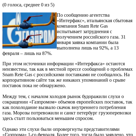
(
0
голоса, среднее
0
из 5)
По сообщению агентства
«Интерфакс», итальянская сбытовая
компания Snam Rete Gas
испытывает затруднения с
получением российского газа. 31
января заявка компании была
выполнена лишь на 92%, а 13
февраля – лишь на 87%.
При этом источники информации «Интерфакса» остаются
неизвестны, так как в местной прессе сообщений о проблемах
Snam Rete Gas с российскими поставками не сообщалось. На
корпоративном сайте так же никаких упоминаний о срыве
поставок пока не обнаружено.
Между тем, с началом холодов рынок будоражили слухи о
сокращении «Газпромом» объемов европейских поставок, так
как похолодание вызвало скачок внутреннего потребления
газа. Морозы потревожили и санкт петербург грузоперевозки
здесь сталт пользоваться меньшим спросом.
Однако эти слухи были опровергнуты представителями
«Газпрома» 1-го февраля. Более того, тогда было заявлено, что