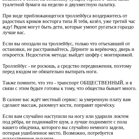
туалетной бумаги на неделю и двухместную палатку.
При виде приближающегося троллейбуса воздержитесь от
радостных криков восторга типа Я тебя, козёл, уже третий час
жду! Рядом могут быть дети, которые умеют ругаться гораздо
лучше вас.
Если вы опоздали на троллейбус, только что отъехавший от
остановки, не расстраивайтесь. Дёрните за верёвочку, дверь и
откроется. Недостаток метода: выйдет шофёр с монтировкой.
Троллейбус - не роскошь, а средство передвижения, поэтому
перед входом не обязательно вытирать ноги.
Также помните, что это - транспорт ОБЩЕСТВЕННЫЙ, и в
связи с этим будьте готовы к тому, что общества бывает много.
В салоне вас ждёт местный сервис: за умеренную плату вам
сделают массаж, разомнут кости, поправят причёску.
Если вам случайно наступили на ногу или ударили локтем
под рёбра, не поднимайте шум, а лучше поднимите с пола
вашего обидчика, которого вы случайно немного задели,
потирая ушибленное место. Возможно, потребуется
искусственное дыхание.