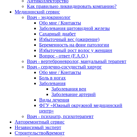
Антиколлекторство
Как правильно ликвидировать компанию?
Медицинский сервис
Врач - эндокринолог
Обо мне / Контакты
Заболевания щитовидной железы
Сахарный диабет
Избыточный вес (ожирение)
Беременность на фоне патологии
Избыточный рост волос у женщин
Вопрос - ответ (F.A.Q.)
Врач - вертеброневролог, мануальный терапевт
Врач - сердечно-сосудистый хирург
Обо мне / Контакты
Боль в ногах
Заболевания
Заболевания вен
Заболевание артерий
Виды лечения
ФГУ «Южный окружной медицинский
центр»
Врач - психиатр, психотерапевт
Авторемонтный сервис
Независимый эксперт
Строительство&ремонт