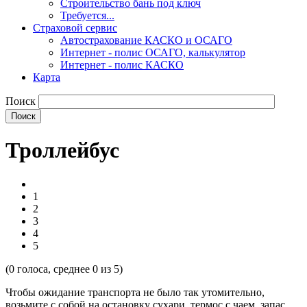
Строительство бань под ключ
Требуется...
Страховой сервис
Автострахование КАСКО и ОСАГО
Интернет - полис ОСАГО, калькулятор
Интернет - полис КАСКО
Карта
Поиск
Троллейбус
1
2
3
4
5
(
0
голоса, среднее
0
из 5)
Чтобы ожидание транспорта не было так утомительно,
возьмите с собой на остановку сухари, термос с чаем, запас