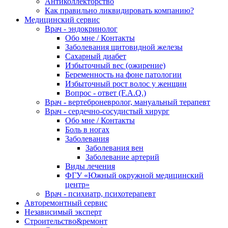
Антиколлекторство
Как правильно ликвидировать компанию?
Медицинский сервис
Врач - эндокринолог
Обо мне / Контакты
Заболевания щитовидной железы
Сахарный диабет
Избыточный вес (ожирение)
Беременность на фоне патологии
Избыточный рост волос у женщин
Вопрос - ответ (F.A.Q.)
Врач - вертеброневролог, мануальный терапевт
Врач - сердечно-сосудистый хирург
Обо мне / Контакты
Боль в ногах
Заболевания
Заболевания вен
Заболевание артерий
Виды лечения
ФГУ «Южный окружной медицинский
центр»
Врач - психиатр, психотерапевт
Авторемонтный сервис
Независимый эксперт
Строительство&ремонт