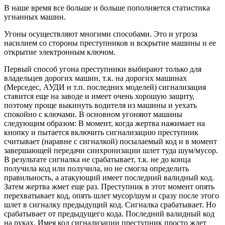
В наше время все больше и больше пополняется статистика
угнанных машин.
Угоны осуществляют многими способами. Это и угроза
насилием со стороны преступников и вскрытие машины и ее
открытие электронным ключом.
Первый способ угона преступники выбирают только для
владельцев дорогих машин, т.к. на дорогих машинах
(Мерседес, АУДИ и т.п. последних моделей) сигнализация
ставится еще на заводе и имеет очень хорошую защиту,
поэтому проще выкинуть водителя из машины и уехать
спокойно с ключами. В основном угоняют машины
следующим образом: В момент, когда жертва нажимает на
кнопку и пытается включить сигнализацию преступник
считывает (наравне с сигналкой) посылаемый код и в момент
завершающей передачи синхронизации шлет туда шум/мусор.
В результате сигналка не срабатывает, т.к. не до конца
получила код или получила, но не смогла определить
правильность, а атакующий имеет последний валидный код.
Затем жертва жмет еще раз. Преступник в этот момент опять
перехватывает код, опять шлет мусор/шум и сразу после этого
шлет в сигналку предыдущий код. Сигналка срабатывает. Но
срабатывает от предыдущего кода. Последний валидный код
на руках. Имея код сигнализации преступник просто ждет