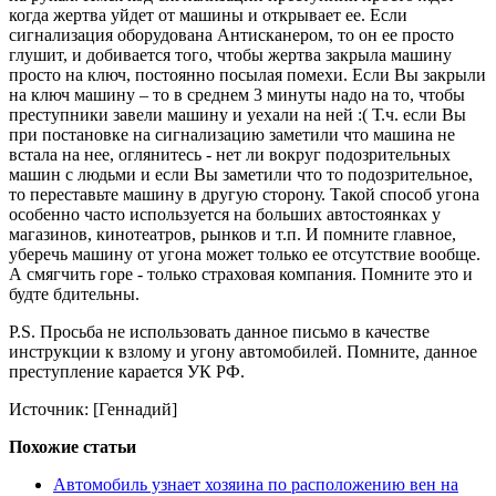
когда жертва уйдет от машины и открывает ее. Если
сигнализация оборудована Антисканером, то он ее просто
глушит, и добивается того, чтобы жертва закрыла машину
просто на ключ, постоянно посылая помехи. Если Вы закрыли
на ключ машину – то в среднем 3 минуты надо на то, чтобы
преступники завели машину и уехали на ней :( Т.ч. если Вы
при постановке на сигнализацию заметили что машина не
встала на нее, оглянитесь - нет ли вокруг подозрительных
машин с людьми и если Вы заметили что то подозрительное,
то переставьте машину в другую сторону. Такой способ угона
особенно часто используется на больших автостоянках у
магазинов, кинотеатров, рынков и т.п. И помните главное,
уберечь машину от угона может только ее отсутствие вообще.
А смягчить горе - только страховая компания. Помните это и
будте бдительны.
P.S. Просьба не использовать данное письмо в качестве
инструкции к взлому и угону автомобилей. Помните, данное
преступление карается УК РФ.
Источник: [Геннадий]
Похожие статьи
Автомобиль узнает хозяина по расположению вен на