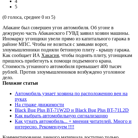
4
5
(
0
голоса, среднее
0
из 5)
Абакане был совершен угон автомобиля. Об угоне в
дежурную часть Абаканского ГУВД заявил хозяин машины.
Иномарку угонщики увели прямо из капитального гаража в
районе МПС. Чтобы не возиться с замками ворот,
злоумышленники подняли бетонную плиту - крышу гаража.
Как сообщает ИА
Хакасия
, чтобы поднять плиту, угонщикам
пришлось прибегнуть к помощи подъемного крана.
Стоимость угнанного автомобиля превышает 400 тысяч
рублей. Против злоумышленников возбуждено уголовное
дело.
Похожие статьи
Автомобиль узнает хозяина по расположению вен на
руках
На страже движимости
Black Bug Plus BT-71W2D и Black Bug Plus BT-71L2D
Как выбрать автомобильную сигнализацию
Как угнать автомобиль... + мнения читателей. Много и
интересно. Рекомендуем !!!!
Комментирование данного материала доступно только