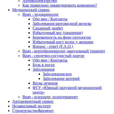
Антиколлекторство
Как правильно ликвидировать компанию?
Медицинский сервис
Врач - эндокринолог
Обо мне / Контакты
Заболевания щитовидной железы
Сахарный диабет
Избыточный вес (ожирение)
Беременность на фоне патологии
Избыточный рост волос у женщин
Вопрос - ответ (F.A.Q.)
Врач - вертеброневролог, мануальный терапевт
Врач - сердечно-сосудистый хирург
Обо мне / Контакты
Боль в ногах
Заболевания
Заболевания вен
Заболевание артерий
Виды лечения
ФГУ «Южный окружной медицинский
центр»
Врач - психиатр, психотерапевт
Авторемонтный сервис
Независимый эксперт
Строительство&ремонт