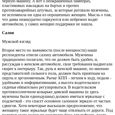
черную машину. А вот о неокрашенных бамперах,
пластиковых накладках на бортах и прочих
противоаварийных штучках, за которые ратовали мужчины,
не вспомнила ни одна из опрошенных женщин. Мысль о том,
что дамы неаккуратно паркуются или небрежно водят
автомобили, у самих женщин поддержки не нашла.
Салон
Мужской взгляд
Второе место по значимости (после внешности) наши
респонденты отвели салону автомобиля. Мужчины
традиционно полагали, что он должен быть удобен, и,
рассуждая о женском автомобиле, свои требования выдвигали
скорее к интерьеру. Так, руль в женской машине, по мнению
представителей сильного пола, должен быть приятным на
ощупь и эргономичным. Рычаг КПП - легким в ходу, педали -
удобными и информативными, а высота водительского
сиденья обязательно регулироваться. В водительском
противосолнечном козырьке дамской машины (и здесь
мужчины были единодушны) должно иметься зеркальце с
подсветкой - это спасет основное салонное зеркало от частых
сдвигов. Хотя некоторые высказали предположение, что
женщину такое зеркальце будет чаще отвлекать от дороги. Под
водительским сиденьем желателен бокс для туфелек, возле