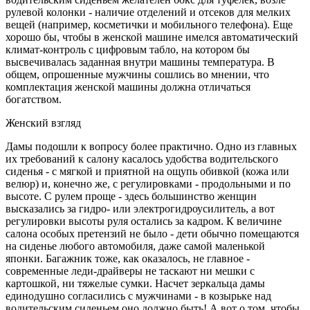
рулевой колонки - наличие отделений и отсеков для мелких
вещей (например, косметички и мобильного телефона). Еще
хорошо бы, чтобы в женской машине имелся автоматический
климат-контроль с цифровым табло, на котором бы
высвечивалась заданная внутри машины температура. В
общем, опрошенные мужчины сошлись во мнении, что
комплектация женской машины должна отличаться
богатством.
Женский взгляд
Дамы подошли к вопросу более практично. Одно из главных
их требований к салону касалось удобства водительского
сиденья - с мягкой и приятной на ощупь обивкой (кожа или
велюр) и, конечно же, с регулировками - продольными и по
высоте. С рулем проще - здесь большинство женщин
высказались за гидро- или электрогидроусилитель, а вот
регулировки высоты руля остались за кадром. К величине
салона особых претензий не было - дети обычно помещаются
на сиденье любого автомобиля, даже самой маленькой
японки. Багажник тоже, как оказалось, не главное -
современные леди-драйверы не таскают ни мешки с
картошкой, ни тяжелые сумки. Насчет зеркальца дамы
единодушно согласились с мужчинами - в козырьке над
водительским сиденьем оно должно быть! А вот о том, чтобы