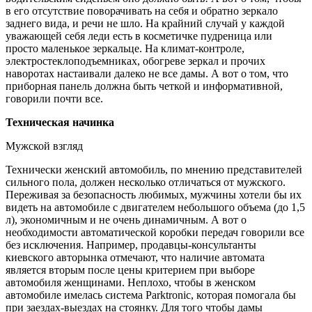
в его отсутствие поворачивать на себя и обратно зеркало
заднего вида, и речи не шло. На крайний случай у каждой
уважающей себя леди есть в косметичке пудреница или
просто маленькое зеркальце. На климат-контроле,
электростеклоподъемниках, обогреве зеркал и прочих
наворотах настаивали далеко не все дамы. А вот о том, что
приборная панель должна быть четкой и информативной,
говорили почти все.
Техническая начинка
Мужской взгляд
Технически женский автомобиль, по мнению представителей
сильного пола, должен несколько отличаться от мужского.
Переживая за безопасность любимых, мужчины хотели бы их
видеть на автомобиле с двигателем небольшого объема (до 1,5
л), экономичным и не очень динамичным. А вот о
необходимости автоматической коробки передач говорили все
без исключения. Например, продавцы-консультанты
киевского авторынка отмечают, что наличие автомата
является вторым после цены критерием при выборе
автомобиля женщинами. Неплохо, чтобы в женском
автомобиле имелась система Parktrоnic, которая помогала бы
при заездах-выездах на стоянку. Для того чтобы дамы