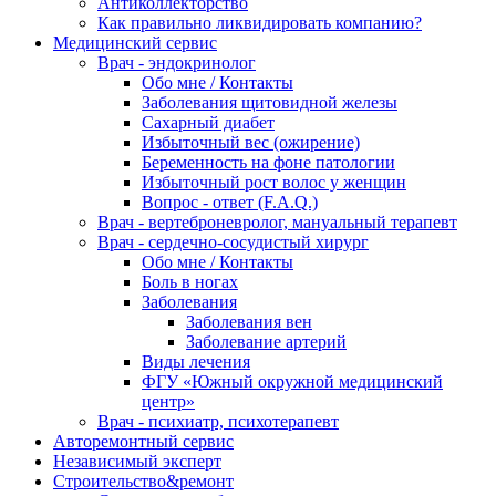
Антиколлекторство
Как правильно ликвидировать компанию?
Медицинский сервис
Врач - эндокринолог
Обо мне / Контакты
Заболевания щитовидной железы
Сахарный диабет
Избыточный вес (ожирение)
Беременность на фоне патологии
Избыточный рост волос у женщин
Вопрос - ответ (F.A.Q.)
Врач - вертеброневролог, мануальный терапевт
Врач - сердечно-сосудистый хирург
Обо мне / Контакты
Боль в ногах
Заболевания
Заболевания вен
Заболевание артерий
Виды лечения
ФГУ «Южный окружной медицинский
центр»
Врач - психиатр, психотерапевт
Авторемонтный сервис
Независимый эксперт
Строительство&ремонт