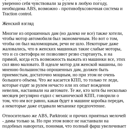
уверенно себя чувствовали за рулем в любую погоду,
необходима ABS, возможно - противобуксовочная система и
Traction control.
Женский взгляд
Многие из опрошенных дам (но далеко не все) также хотели,
чтобы мотор автомобиля был экономичным. Но вот о том,
чтобы он был маломощным, речи не шло. Некоторые даже
жаловались, что в женских машинках такие слабые моторы,
что и со светофора не позволяют резво стартануть, и на
прямой, когда есть возможность выжать из машинки все, этих
сил явно маловато. В идеале мотор для женской машины, по
мнению большинства опрошенных дам, должен быть
приемистым, достаточно мощным, но при этом не очень
большого объема. Что же касается КПП, то только те леди,
которые ездят за рулем нечасто или их опыт вождения
невелик, настаивали на автомате. Те же, кто хотя бы несколько
месяцев регулярно ездил с механической КПП, говорили о
том, что им все равно, какая будет в машине коробка передач,
а некоторые даже отдавали механике предпочтение.
Относительно же ABS, Parktrоnic и прочих приятных мелочей
- дамы только за. Но при этом вовсе не настаивали на
подобных наворотах, понимая, что полный фарш увеличивает