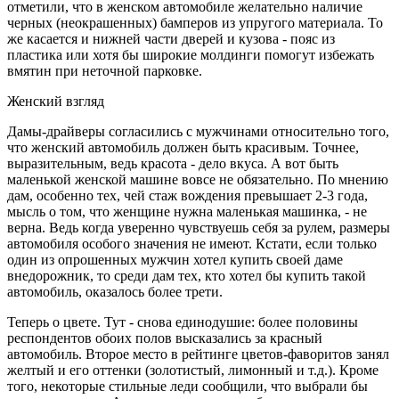
отметили, что в женском автомобиле желательно наличие
черных (неокрашенных) бамперов из упругого материала. То
же касается и нижней части дверей и кузова - пояс из
пластика или хотя бы широкие молдинги помогут избежать
вмятин при неточной парковке.
Женский взгляд
Дамы-драйверы согласились с мужчинами относительно того,
что женский автомобиль должен быть красивым. Точнее,
выразительным, ведь красота - дело вкуса. А вот быть
маленькой женской машине вовсе не обязательно. По мнению
дам, особенно тех, чей стаж вождения превышает 2-3 года,
мысль о том, что женщине нужна маленькая машинка, - не
верна. Ведь когда уверенно чувствуешь себя за рулем, размеры
автомобиля особого значения не имеют. Кстати, если только
один из опрошенных мужчин хотел купить своей даме
внедорожник, то среди дам тех, кто хотел бы купить такой
автомобиль, оказалось более трети.
Теперь о цвете. Тут - снова единодушие: более половины
респондентов обоих полов высказались за красный
автомобиль. Второе место в рейтинге цветов-фаворитов занял
желтый и его оттенки (золотистый, лимонный и т.д.). Кроме
того, некоторые стильные леди сообщили, что выбрали бы