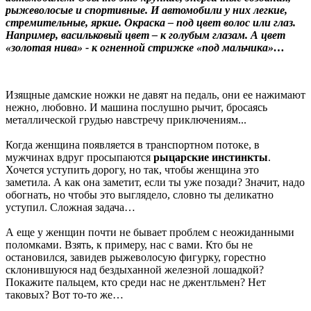
рыжеволосые и спортивные. И автомобили у них легкие,
стремительные, яркие. Окраска – под цвет волос или глаз.
Например, васильковый цвет – к голубым глазам. А цвет
«золотая нива» - к огненной стрижке «под мальчика»…
Изящные дамские ножки не давят на педаль, они ее нажимают
нежно, любовно. И машина послушно рычит, бросаясь
металлической грудью навстречу приключениям...
Когда женщина появляется в транспортном потоке, в
мужчинах вдруг просыпаются
рыцарские инстинкты
.
Хочется уступить дорогу, но так, чтобы женщина это
заметила. А как она заметит, если ты уже позади? Значит, надо
обогнать, но чтобы это выглядело, словно ты деликатно
уступил. Сложная задача…
А еще у женщин почти не бывает проблем с неожиданными
поломками. Взять, к примеру, нас с вами. Кто бы не
остановился, завидев рыжеволосую фигурку, горестно
склонившуюся над бездыханной железной лошадкой?
Покажите пальцем, кто среди нас не
джентльмен
? Нет
таковых? Вот то-то же…