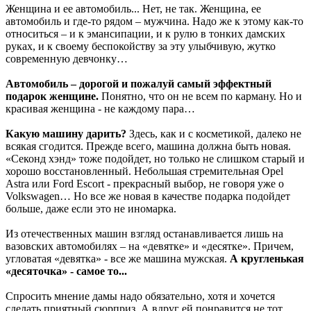
Женщина и ее
автомобиль
... Нет, не так. Женщина, ее
автомобиль и где-то рядом – мужчина. Надо же к этому как-то
относиться – и к эмансипации, и к рулю в тонких дамских
руках, и к своему беспокойству за эту улыбчивую, жутко
современную девчонку…
Автомобиль – дорогой и пожалуй самый эффектный
подарок женщине.
Понятно, что он не всем по карману. Но и
красивая женщина - не каждому пара…
Какую машину дарить?
Здесь, как и с косметикой, далеко не
всякая сгодится. Прежде всего, машина должна быть новая.
«Секонд хэнд» тоже подойдет, но только не слишком старый и
хорошо восстановленный. Небольшая стремительная Opel
Astra или Ford Escort - прекрасный выбор, не говоря уже о
Volkswagen… Но все же новая в качестве подарка подойдет
больше, даже если это не иномарка.
Из отечественных машин взгляд останавливается лишь на
вазовских автомобилях – на «девятке» и «десятке». Причем,
угловатая «девятка» - все же машина мужская.
А кругленькая
«десяточка» - самое то...
Спросить мнение дамы надо обязательно, хотя и хочется
сделать приятный
сюрприз
. А вдруг ей понравится не тот