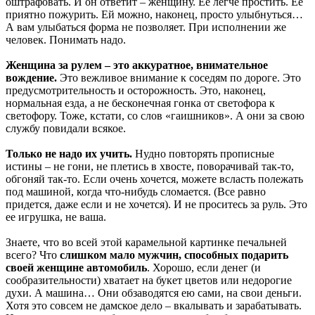
оштрафовать. И он ответит – женщину. Ее легче простить. Ее
приятно пожурить. Ей можно, наконец, просто улыбнуться…
А вам улыбаться форма не позволяет. При исполнении же
человек. Понимать надо.
Женщина за рулем – это аккуратное, внимательное
вождение.
Это вежливое внимание к соседям по дороге. Это
предусмотрительность и осторожность. Это, наконец,
нормальная езда, а не бесконечная гонка от
светофора
к
светофору. Тоже, кстати, со слов «гаишников». А они за свою
службу повидали всякое.
Только не надо их учить.
Нудно повторять прописные
истины – не гони, не плетись в хвосте, поворачивай так-то,
обгоняй так-то. Если очень хочется, можете всласть полежать
под машиной, когда что-нибудь сломается. (Все равно
придется, даже если и не хочется). И не проситесь за руль. Это
ее игрушка, не ваша.
Знаете, что во всей этой карамельной картинке печальней
всего? Что
слишком мало мужчин, способных подарить
своей женщине автомобиль
. Хорошо, если денег (и
сообразительности) хватает на букет цветов или недорогие
духи. А машина… Они обзаводятся ею сами, на свои деньги.
Хотя это совсем не дамское дело – вкалывать и зарабатывать.