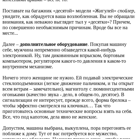
Поставьте на багажник «десятой» модели «Жигулей»
спойлер
,
увидите, как обрадуется ваша возлюбленная. Вы не обращали
внимания, как неважно выглядит тыл у «десятки»? Причем,
по совершенно необъяснимым причинам. Вроде бы все на
месте...
Далее –
дополнительное оборудование
. Покупая машину
себе, мужчина непременно обзаведется какой-нибудь
электроникой. Ну, там диковинным впрыском, бортовым
компьютером, регулятором какого-то давления в каком-то
внутреннем механизме.
Ничего этого женщине не нужно. Ей подавай электрические
стеклоподъемники (легкое движение пальчиком, и ты открыт
всем ветрам – замечательно), магнитолу с люминесцентными
огоньками (качество звука - дело, в общем-то, десятое). В
сигнализации ее интересует, прежде всего, форма брелока –
чтобы эффектно смотрелся на ключиках… Так что
приготовьтесь основные технические вопросы взять на себя.
Все, что под
капотом
, дела явно не женские.
Допустим, машина выбрана, выкуплена, пора перегонять ее
поближе к дому. Тут от вас потребуется все мужество,