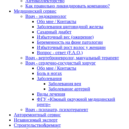
Антиколлекторство
Как правильно ликвидировать компанию?
Медицинский сервис
Врач - эндокринолог
Обо мне / Контакты
Заболевания щитовидной железы
Сахарный диабет
Избыточный вес (ожирение)
Беременность на фоне патологии
Избыточный рост волос у женщин
Вопрос - ответ (F.A.Q.)
Врач - вертеброневролог, мануальный терапевт
Врач - сердечно-сосудистый хирург
Обо мне / Контакты
Боль в ногах
Заболевания
Заболевания вен
Заболевание артерий
Виды лечения
ФГУ «Южный окружной медицинский
центр»
Врач - психиатр, психотерапевт
Авторемонтный сервис
Независимый эксперт
Строительство&ремонт