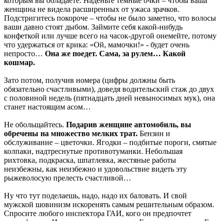
которым вы обладаете. Наденьте темные очки – чтобы ваша
женщина не видела расширенных от ужаса зрачков.
Подстригитесь покороче – чтобы не было заметно, что волосы
ваши давно стоят дыбом. Займите себя какой-нибудь
конфеткой или лучше всего на часок-другой онемейте, потому
что удержаться от крика: «Ой, мамочки!» - будет очень
непросто…
Она же поедет. Сама, за рулем… Какой
кошмар.
Зато потом, получив номера (цифры должны быть
обязательно счастливыми), доведя водительский стаж до двух
с половиной недель (пятнадцать дней невыносимых мук), она
станет настоящим асом…
Не обольщайтесь.
Подарив женщине автомобиль, вы
обречены на множество мелких трат.
Бензин и
обслуживание – цветочки. Ягодки – подбитые пороги, смятые
колпаки, надтреснутые противотуманки. Небольшая
рихтовка, подкраска, шпатлевка, жестяные работы
неизбежны, как неизбежно и удовольствие видеть эту
рыжеволосую прелесть счастливой…
Ну что тут поделаешь, надо, надо их
баловать
. И свой
мужской шовинизм искоренять самым решительным образом.
Спросите любого инспектора ГАИ, кого он предпочтет