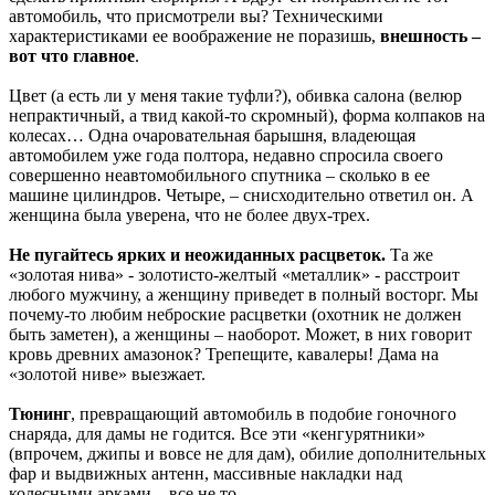
автомобиль, что присмотрели вы? Техническими
характеристиками ее воображение не поразишь,
внешность –
вот что главное
.
Цвет (а есть ли у меня такие туфли?), обивка салона (велюр
непрактичный, а твид какой-то скромный), форма колпаков на
колесах… Одна очаровательная барышня, владеющая
автомобилем уже года полтора, недавно спросила своего
совершенно неавтомобильного спутника – сколько в ее
машине цилиндров. Четыре, – снисходительно ответил он. А
женщина была уверена, что не более двух-трех.
Не пугайтесь ярких и неожиданных расцветок.
Та же
«золотая нива» - золотисто-желтый «металлик» - расстроит
любого мужчину, а женщину приведет в полный восторг. Мы
почему-то любим неброские расцветки (охотник не должен
быть заметен), а женщины – наоборот. Может, в них говорит
кровь древних амазонок? Трепещите, кавалеры! Дама на
«золотой ниве» выезжает.
Тюнинг
, превращающий автомобиль в подобие гоночного
снаряда, для дамы не годится. Все эти «кенгурятники»
(впрочем, джипы и вовсе не для дам), обилие дополнительных
фар
и выдвижных антенн, массивные накладки над
колесными арками – все не то.