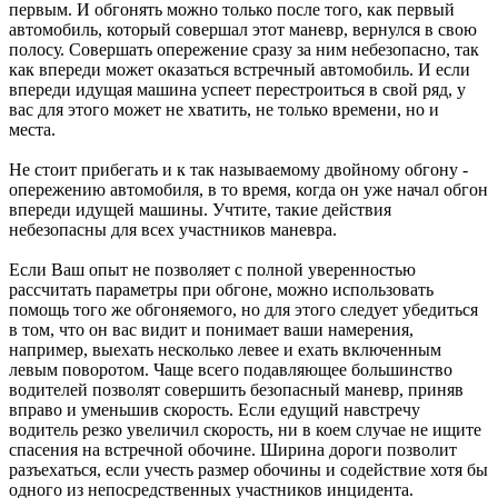
первым. И обгонять можно только после того, как первый
автомобиль, который совершал этот маневр, вернулся в свою
полосу. Совершать опережение сразу за ним небезопасно, так
как впереди может оказаться встречный автомобиль. И если
впереди идущая машина успеет перестроиться в свой ряд, у
вас для этого может не хватить, не только времени, но и
места.
Не стоит прибегать и к так называемому двойному обгону -
опережению автомобиля, в то время, когда он уже начал обгон
впереди идущей машины. Учтите, такие действия
небезопасны для всех участников маневра.
Если Ваш опыт не позволяет с полной уверенностью
рассчитать параметры при обгоне, можно использовать
помощь того же обгоняемого, но для этого следует убедиться
в том, что он вас видит и понимает ваши намерения,
например, выехать несколько левее и ехать включенным
левым поворотом. Чаще всего подавляющее большинство
водителей позволят совершить безопасный маневр, приняв
вправо и уменьшив скорость. Если едущий навстречу
водитель резко увеличил скорость, ни в коем случае не ищите
спасения на встречной обочине. Ширина дороги позволит
разъехаться, если учесть размер обочины и содействие хотя бы
одного из непосредственных участников инцидента.