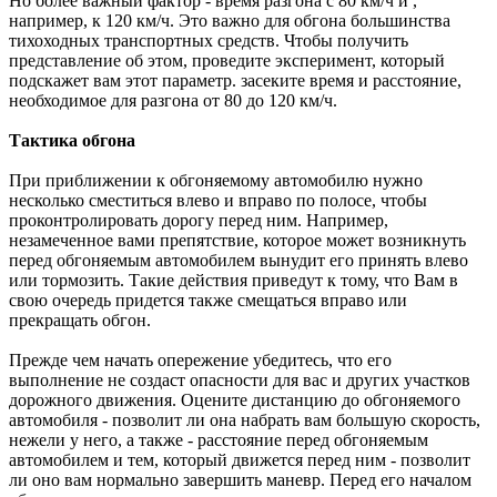
Но более важный фактор - время разгона с 80 км/ч и ,
например, к 120 км/ч. Это важно для обгона большинства
тихоходных транспортных средств. Чтобы получить
представление об этом, проведите эксперимент, который
подскажет вам этот параметр. засеките время и расстояние,
необходимое для разгона от 80 до 120 км/ч.
Тактика обгона
При приближении к обгоняемому автомобилю нужно
несколько сместиться влево и вправо по полосе, чтобы
проконтролировать дорогу перед ним. Например,
незамеченное вами препятствие, которое может возникнуть
перед обгоняемым автомобилем вынудит его принять влево
или тормозить. Такие действия приведут к тому, что Вам в
свою очередь придется также смещаться вправо или
прекращать обгон.
Прежде чем начать опережение убедитесь, что его
выполнение не создаст опасности для вас и других участков
дорожного движения. Оцените дистанцию до обгоняемого
автомобиля - позволит ли она набрать вам большую скорость,
нежели у него, а также - расстояние перед обгоняемым
автомобилем и тем, который движется перед ним - позволит
ли оно вам нормально завершить маневр. Перед его началом