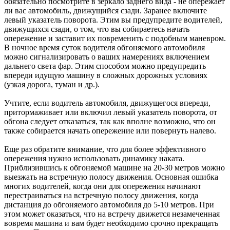
обязательно посмотрите в зеркало заднего вида - не опережает
ли вас автомобиль, движущийся сзади. Заранее включите
левый указатель поворота. Этим вы предупредите водителей,
движущихся сзади, о том, что вы собираетесь начать
опережение и заставит их повременить с подобным маневром.
В ночное время суток водителя обгоняемого автомобиля
можно сигнализировать о ваших намерениях включением
дальнего света фар. Этим способом можно предупредить
впереди идущую машину в сложных дорожных условиях
(узкая дорога, туман и др.).
Учтите, если водитель автомобиля, движущегося впереди,
притормаживает или включил левый указатель поворота, от
обгона следует отказаться, так как вполне возможно, что он
также собирается начать опережение или повернуть налево.
Еще раз обратите внимание, что для более эффективного
опережения нужно использовать динамику наката.
Приблизившись к обгоняемой машине на 20-30 метров можно
выезжать на встречную полосу движения. Основная ошибка
многих водителей, когда они для опережения начинают
перестраиваться на встречную полосу движения, когда
дистанция до обгоняемого автомобиля до 5-10 метров. При
этом может оказаться, что на встречу движется незамеченная
вовремя машина и вам будет необходимо срочно прекращать