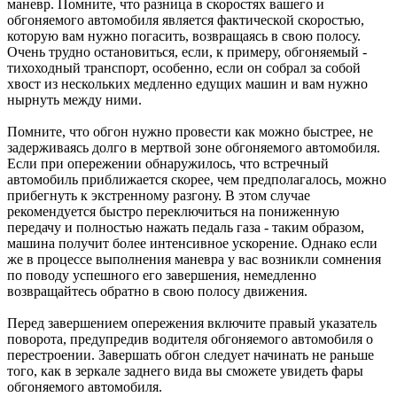
маневр. Помните, что разница в скоростях вашего и
обгоняемого автомобиля является фактической скоростью,
которую вам нужно погасить, возвращаясь в свою полосу.
Очень трудно остановиться, если, к примеру, обгоняемый -
тихоходный транспорт, особенно, если он собрал за собой
хвост из нескольких медленно едущих машин и вам нужно
нырнуть между ними.
Помните, что обгон нужно провести как можно быстрее, не
задерживаясь долго в мертвой зоне обгоняемого автомобиля.
Если при опережении обнаружилось, что встречный
автомобиль приближается скорее, чем предполагалось, можно
прибегнуть к экстренному разгону. В этом случае
рекомендуется быстро переключиться на пониженную
передачу и полностью нажать педаль газа - таким образом,
машина получит более интенсивное ускорение. Однако если
же в процессе выполнения маневра у вас возникли сомнения
по поводу успешного его завершения, немедленно
возвращайтесь обратно в свою полосу движения.
Перед завершением опережения включите правый указатель
поворота, предупредив водителя обгоняемого автомобиля о
перестроении. Завершать обгон следует начинать не раньше
того, как в зеркале заднего вида вы сможете увидеть фары
обгоняемого автомобиля.