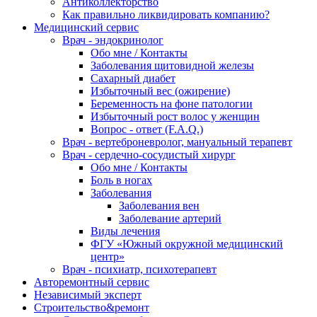
Антиколлекторство
Как правильно ликвидировать компанию?
Медицинский сервис
Врач - эндокринолог
Обо мне / Контакты
Заболевания щитовидной железы
Сахарный диабет
Избыточный вес (ожирение)
Беременность на фоне патологии
Избыточный рост волос у женщин
Вопрос - ответ (F.A.Q.)
Врач - вертеброневролог, мануальный терапевт
Врач - сердечно-сосудистый хирург
Обо мне / Контакты
Боль в ногах
Заболевания
Заболевания вен
Заболевание артерий
Виды лечения
ФГУ «Южный окружной медицинский
центр»
Врач - психиатр, психотерапевт
Авторемонтный сервис
Независимый эксперт
Строительство&ремонт