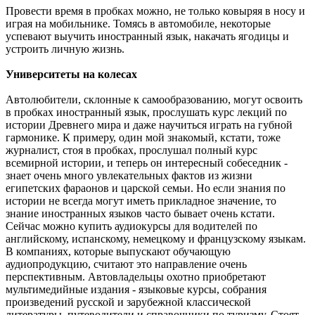
Провести время в пробках можно, не только ковыряя в носу и
играя на мобильнике. Томясь в автомобиле, некоторые
успевают выучить иностранный язык, накачать ягодицы и
устроить личную жизнь.
Университеты на колесах
Автолюбители, склонные к самообразованию, могут освоить
в пробках иностранный язык, прослушать курс лекций по
истории Древнего мира и даже научиться играть на губной
гармонике. К примеру, один мой знакомый, кстати, тоже
журналист, стоя в пробках, прослушал полный курс
всемирной истории, и теперь он интересный собеседник -
знает очень много увлекательных фактов из жизни
египетских фараонов и царской семьи. Но если знания по
истории не всегда могут иметь прикладное значение, то
знание иностранных языков часто бывает очень кстати.
Сейчас можно купить аудиокурсы для водителей по
английскому, испанскому, немецкому и французскому языкам.
В компаниях, которые выпускают обучающую
аудиопродукцию, считают это направление очень
перспективным. Автовладельцы охотно приобретают
мультимедийные издания - языковые курсы, собрания
произведений русской и зарубежной классической
литературы, путеводители и справочники по туризму. Стоят