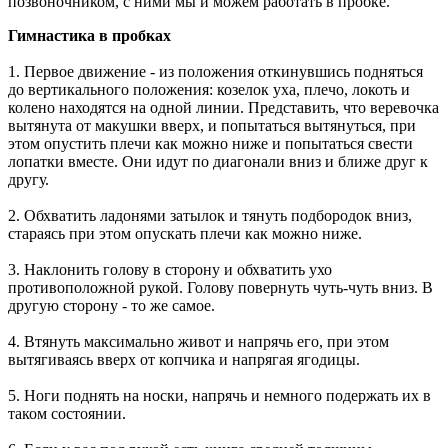
позвоночником, с ними мы и можем работать в пробке.
Гимнастика в пробках
1. Первое движение - из положения откинувшись подняться
до вертикального положения: козелок уха, плечо, локоть и
колено находятся на одной линии. Представить, что веревочка
вытянута от макушки вверх, и попытаться вытянуться, при
этом опустить плечи как можно ниже и попытаться свести
лопатки вместе. Они идут по диагонали вниз и ближе друг к
другу.
2. Обхватить ладонями затылок и тянуть подбородок вниз,
стараясь при этом опускать плечи как можно ниже.
3. Наклонить голову в сторону и обхватить ухо
противоположной рукой. Голову повернуть чуть-чуть вниз. В
другую сторону - то же самое.
4. Втянуть максимально живот и напрячь его, при этом
вытягиваясь вверх от копчика и напрягая ягодицы.
5. Ноги поднять на носки, напрячь и немного подержать их в
таком состоянии.