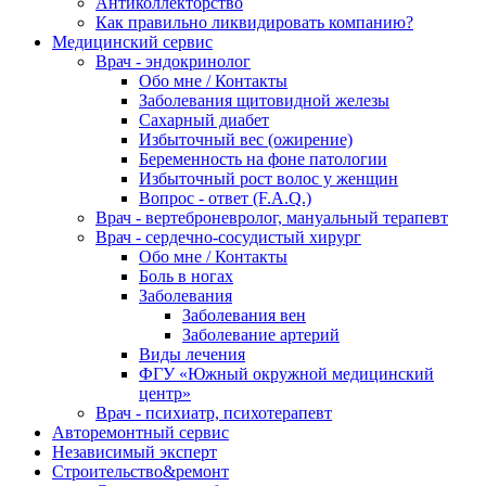
Антиколлекторство
Как правильно ликвидировать компанию?
Медицинский сервис
Врач - эндокринолог
Обо мне / Контакты
Заболевания щитовидной железы
Сахарный диабет
Избыточный вес (ожирение)
Беременность на фоне патологии
Избыточный рост волос у женщин
Вопрос - ответ (F.A.Q.)
Врач - вертеброневролог, мануальный терапевт
Врач - сердечно-сосудистый хирург
Обо мне / Контакты
Боль в ногах
Заболевания
Заболевания вен
Заболевание артерий
Виды лечения
ФГУ «Южный окружной медицинский
центр»
Врач - психиатр, психотерапевт
Авторемонтный сервис
Независимый эксперт
Строительство&ремонт