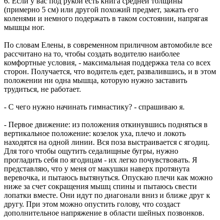
6. Если у вас под рукой есть книга средней толщины
(примерно 5 см) или другой похожий предмет, зажать его
коленями и немного подержать в таком состоянии, напрягая
мышцы ног.
По словам Елены, в современном приличном автомобиле все
рассчитано на то, чтобы создать водителю наиболее
комфортные условия, - максимальная поддержка тела со всех
сторон. Получается, что водитель едет, развалившись, и в этом
положении ни одна мышца, которую нужно заставить
трудиться, не работает.
- С чего нужно начинать гимнастику? - спрашиваю я.
- Первое движение: из положения откинувшись подняться в
вертикальное положение: козелок уха, плечо и локоть
находятся на одной линии. Вся поза выстраивается с ягодиц.
Для того чтобы ощутить седалищные бугры, нужно
прогладить себя по ягодицам - их легко почувствовать. Я
представляю, что у меня от макушки наверх протянута
веревочка, и пытаюсь вытянуться. Опускаю плечи как можно
ниже за счет сокращения мышц спины и пытаюсь свести
лопатки вместе. Они идут по диагонали вниз и ближе друг к
другу. При этом можно опустить голову, что создаст
дополнительное напряжение в области шейных позвонков.