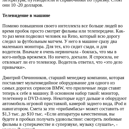
они 10 -20 долларов.
Телевидение в машине
Помимо повышения своего интеллекта все больше людей во
время пробок просто смотрят фильмы или телепередачи. Как-
то раз меня подвозил человек на Reno, который всю дорогу
следил за футбольным матчем. У него в машине сразу два
маленьких монитора. Для тех, кто сидит сзади, и для
водителя. Вначале я очень нервничала - боялась, что мы в
кого-нибудь врежемся. Но ничего, доехали. Я спросила, не
отвлекает ли его телевизор. Водитель ответил, что «это дело
привычки».
Дмитрий Овчинников, старший менеджер компании, которая
поставляет мультимедийное оборудование для одного из
самых дорогих сервисов BMW, что приличные люди ставят
теперь к себе в машину. В основном набор такой: монитор,
телетюнер и DVD-плеер. Некоторые идут дальше и оборудуют
автомобиль игровой приставкой, камерой заднего вида, iPod и
навигатором. Смета за эти «прибамбасы» может составить от
$1,3 тыс. до $10 тыс. «Если аппаратура качественная, вы
будете в пробках получать удовольствие: смотреть любимые
фильмы в суперкачестве и суперзвуке, музыку слушать», -