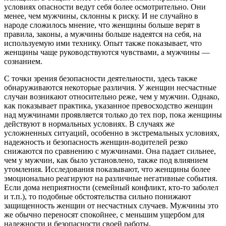
условиях опасности ведут себя более осмотрительно. Они
менее, чем мужчины, склонны к риску. И не случайно в
народе сложилось мнение, что женщины больше верят в
правила, законы, а мужчины больше надеятся на себя, на
используемую ими технику. Опыт также показывает, что
женщины чаще руководствуются чувствами, а мужчины —
сознанием.
С точки зрения безопасности деятельности, здесь также
обнаруживаются некоторые различия. У женщин несчастные
случаи возникают относительно реже, чем у мужчин. Однако,
как показывает практика, указанное превосходство женщин
над мужчинами проявляется только до тех пор, пока женщины
действуют в нормальных условиях. В случаях же
усложненных ситуаций, особенно в экстремальных условиях,
надежность и безопасность женщин-водителей резко
снижаются по сравнению с мужчинами. Она падает сильнее,
чем у мужчин, как было установлено, также под влиянием
утомления. Исследования показывают, что женщины более
эмоционально реагируют на различные негативные события.
Если дома неприятности (семейный конфликт, кто-то заболел
и т.п.), то подобные обстоятельства сильно понижают
защищенность женщин от несчастных случаев. Мужчины это
же обычно переносят спокойнее, с меньшим ущербом для
надежности и безопасности своей работы.