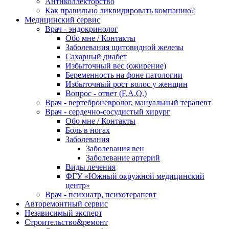
Антиколлекторство
Как правильно ликвидировать компанию?
Медицинский сервис
Врач - эндокринолог
Обо мне / Контакты
Заболевания щитовидной железы
Сахарный диабет
Избыточный вес (ожирение)
Беременность на фоне патологии
Избыточный рост волос у женщин
Вопрос - ответ (F.A.Q.)
Врач - вертеброневролог, мануальный терапевт
Врач - сердечно-сосудистый хирург
Обо мне / Контакты
Боль в ногах
Заболевания
Заболевания вен
Заболевание артерий
Виды лечения
ФГУ «Южный окружной медицинский
центр»
Врач - психиатр, психотерапевт
Авторемонтный сервис
Независимый эксперт
Строительство&ремонт