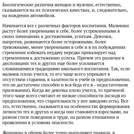
Биологические различия женщин и мужчин, естественно,
сказываются на их психических качествах, и, следовательно,
на вождении автомобиля.
Начинается все с различных факторов воспитания. Мальчики
растут более уверенными в себе, более устремленными в
своих начинаниях к достижениям, успехам. Девочки,
напротив, развиваются более осторожными, более
тревожными, менее уверенными в себе и в их побуждениях
стремление избежать неудачу нередко превалирует над
стремлением к достижению успеха. Причем это различие в
диспозициях тех и других еще более усиливается
сложившимися традициями школьного воспитания. Так, если
мальчик плохо учится, то его чаще всего упрекают в
отсутствии старания, в халатности в учебе (в предположении,
что он достаточно способен и вся беда его в - недостаточном
прилежании). Когда же девочка плохо учится, то причиной
этого чаще всего считают ее низкие способности (исходя из
предположения, что старательность у нее заведомо есть). Все
это, естественно, сказывается на особенностях формирования
личности тех и других и когда они становятся взрослыми, на
разном стиле поведения в труде, на разном отношении и
проявлении в условиях опасности.
Женщины в общем более точно выполняют правила, в