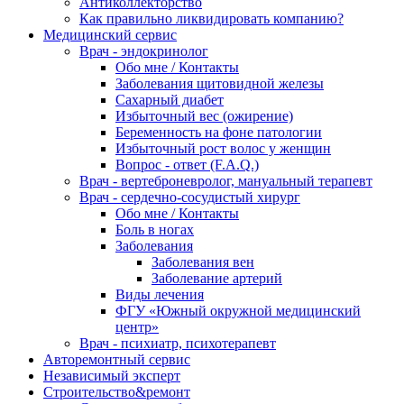
Антиколлекторство
Как правильно ликвидировать компанию?
Медицинский сервис
Врач - эндокринолог
Обо мне / Контакты
Заболевания щитовидной железы
Сахарный диабет
Избыточный вес (ожирение)
Беременность на фоне патологии
Избыточный рост волос у женщин
Вопрос - ответ (F.A.Q.)
Врач - вертеброневролог, мануальный терапевт
Врач - сердечно-сосудистый хирург
Обо мне / Контакты
Боль в ногах
Заболевания
Заболевания вен
Заболевание артерий
Виды лечения
ФГУ «Южный окружной медицинский
центр»
Врач - психиатр, психотерапевт
Авторемонтный сервис
Независимый эксперт
Строительство&ремонт