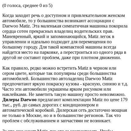
(
0
голоса, среднее
0
из 5)
Когда заходит речь о доступном и привлекательном женском
автомобиле, то у большинства возникают ассоциации с
Daewoo Matiz. Эта маленькая симпатичная машинка покорила
сердца сотен прекрасных владелиц водительских прав.
Маневренный, яркий и запоминающийся, Matiz легок в
управлении и идеально подходит для перемещения по
большому городу. Для такой компактной машины всегда
найдется место на парковке, а перестроиться из одного ряда в
другой не составит проблем, даже при плотном движении.
Как правило, редко можно встретить Matiz в черном или
сером цвете, которые так популярны среди большинства
автомобилей. Большинство автоладелиц Daewoo Matiz
предпочитают яркую покраску кузова - красную, синюю и т.д.
Часто эти автомобили украшены ярким рисунком или
наклейками. Не заметить такую машину просто невозможно.
Дилеры Daewoo
предлагают комплектации Matiz по цене 179
тыс., руб. до самых дорогих с кондиционером и
автоматической коробкой. Дилерская сеть достаточно мощная
не только в Москве, но и в большинстве регионов. Так что
проблем с обслуживанием и запчастями не возникает.