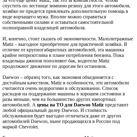
За что еще ценят Matiz, так это за компактность. Чтобы
спустить по лестнице зимнюю резину для этого автомобиля,
хозяйке не придется привлекать дополнительную помощь в
виде ворчащего мужа. Вполне можно справиться
собственными силами и оставаться самостоятельной
полноправной владелицей автомобиля.
И, конечно, стоит сказать об экономичности. Малолитражные
Matiz – выгодное приобретение для практичной хозяйки. В
отличие от крупногабаритных автомобилей, эта машинка
крайне неприхотлива в плане потребления бензина. Пока
владельцы джипов пополняют бак, водители Matiz
продолжают движение по дорогам без остановок.
Daewoo – образец того, как экономия объединяется с
достойным качеством, Matiz в особенности, эти автомобили
считаются очень недорогими в обслуживании. Список
расходов на поддержание машины в хорошем состоянии в
разы меньше, чем на большинство других импортных
автомобилей. А
цены на ТО для Daewoo Matiz
представит
любой официальный дилер Daewoo. И стоимость
обслуживания будет выгодно отличаться даже от других
автомобилей Daewoo, ныне продающихся в России под
маркой Chevrolet.