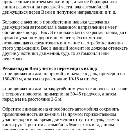
приклеенные скотчем мушки и пр., а также бордюры или
линии разметки на проезжей части, ряд автомобилей,
движущихся перед Вами в попутном направлении и т. д.
Большое значение в приобретении навыка удержания
движущегося автомобиля в заданном направлении имеет
обстановка вокруг Вас. Это должна быть закрытая площадка с
прямым участком дороги не менее трёхсот метров,
позволяющая сосредоточить внимание на отработке именно
этого упражнения. Вас в данный момент не должны отвлекать
другие участники движения, будь то автомобили или
пешеходы.
Рекомендую Вам учиться перемещать взляд:
- при движении а/м по прямой - в начале в даль, примерно на
150-200 м, а затем на расстояние 10-15 м от а/м;
- при движении а/м на закруглённом участке дороги - в начале
в сторону поворота, примерно на 30-45 градусов, а затем
перед а/м на расстояние 3-5 м.
Обратите внимание на способность автомобиля сохранять
прямолинейность движения. На прямом горизонтальном
участке дороги во время движения отпустите руль, разжав
кисти рук. При этом автомобиль будет ехать в заданном
направлении, не смещаясь ни влево, ни вправо.