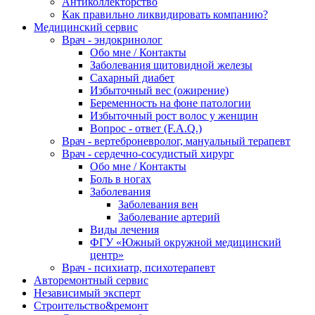
Антиколлекторство
Как правильно ликвидировать компанию?
Медицинский сервис
Врач - эндокринолог
Обо мне / Контакты
Заболевания щитовидной железы
Сахарный диабет
Избыточный вес (ожирение)
Беременность на фоне патологии
Избыточный рост волос у женщин
Вопрос - ответ (F.A.Q.)
Врач - вертеброневролог, мануальный терапевт
Врач - сердечно-сосудистый хирург
Обо мне / Контакты
Боль в ногах
Заболевания
Заболевания вен
Заболевание артерий
Виды лечения
ФГУ «Южный окружной медицинский
центр»
Врач - психиатр, психотерапевт
Авторемонтный сервис
Независимый эксперт
Строительство&ремонт