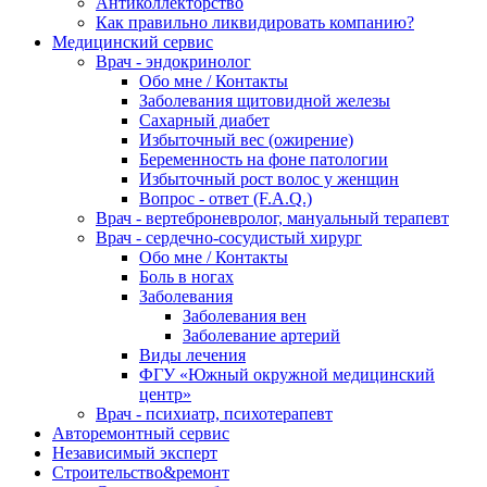
Антиколлекторство
Как правильно ликвидировать компанию?
Медицинский сервис
Врач - эндокринолог
Обо мне / Контакты
Заболевания щитовидной железы
Сахарный диабет
Избыточный вес (ожирение)
Беременность на фоне патологии
Избыточный рост волос у женщин
Вопрос - ответ (F.A.Q.)
Врач - вертеброневролог, мануальный терапевт
Врач - сердечно-сосудистый хирург
Обо мне / Контакты
Боль в ногах
Заболевания
Заболевания вен
Заболевание артерий
Виды лечения
ФГУ «Южный окружной медицинский
центр»
Врач - психиатр, психотерапевт
Авторемонтный сервис
Независимый эксперт
Строительство&ремонт